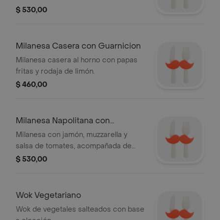
$ 530,00
Milanesa Casera con Guarnicion
Milanesa casera al horno con papas
fritas y rodaja de limón.
$ 460,00
Milanesa Napolitana con
Guarnición
Milanesa con jamón, muzzarella y
salsa de tomates, acompañada de
puré y ensalada de lechuga,
$ 530,00
remolacha y choclo.
Wok Vegetariano
Wok de vegetales salteados con base