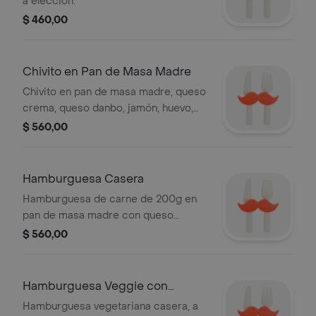
a elección.
$ 460,00
Chivito en Pan de Masa Madre
Chivito en pan de masa madre, queso
crema, queso danbo, jamón, huevo,
lechuga, rúcula, tomate, guarnición a
$ 560,00
elección.
Hamburguesa Casera
Hamburguesa de carne de 200g en
pan de masa madre con queso
crema, queso cheddar, panceta,
$ 560,00
huevo, lechuga y tomate, guarnición a
elección.
Hamburguesa Veggie con
Guarnición
Hamburguesa vegetariana casera, a