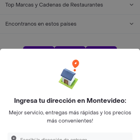
Top Marcas y Cadenas de Restaurantes
Encontranos en estos países
App Store
Google play
AppGallery
Pide tu comida favorita cerca de ti
Ingresa tu dirección en Montevideo:
Categorías
Mejor servicio, entregas más rápidas y los precios
más convenientes!
Unite a Rappi