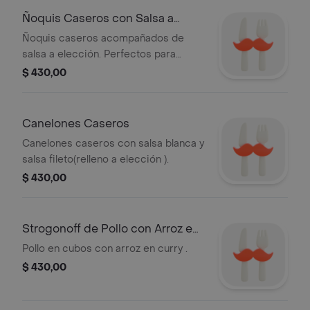
Ñoquis Caseros con Salsa a
Elección
Ñoquis caseros acompañados de
salsa a elección. Perfectos para
disfrutar con tu salsa favorita.
$ 430,00
Canelones Caseros
Canelones caseros con salsa blanca y
salsa fileto(relleno a elección ).
$ 430,00
Strogonoff de Pollo con Arroz en
Curry
Pollo en cubos con arroz en curry .
$ 430,00