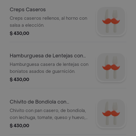
Creps Caseros
Creps caseros rellenos, al horno con
salsa a elección.
$ 430,00
Hamburguesa de Lentejas con
Boniatos
Hamburguesa casera de lentejas con
boniatos asados de guarnición.
$ 430,00
Chivito de Bondiola con
Guarnición
Chivito con pan casero, de bondiola,
con lechuga, tomate, queso y huevo,
con papas y boniatos pay al horno.
$ 430,00