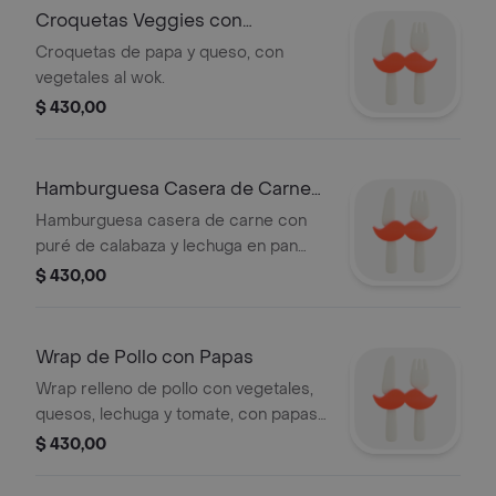
Croquetas Veggies con
Vegetales
Croquetas de papa y queso, con
vegetales al wok.
$ 430,00
Hamburguesa Casera de Carne
con Puré
Hamburguesa casera de carne con
puré de calabaza y lechuga en pan
con sésamo.
$ 430,00
Wrap de Pollo con Papas
Wrap relleno de pollo con vegetales,
quesos, lechuga y tomate, con papas
al horno de guarnición.
$ 430,00