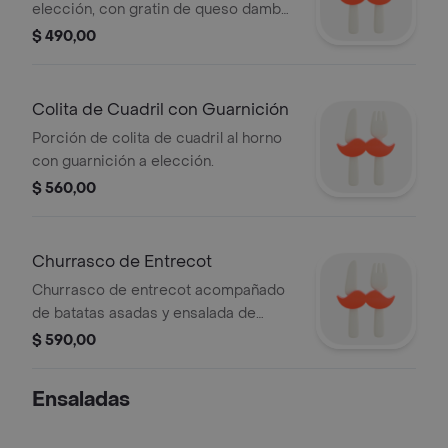
elección, con gratin de queso dambo,
y guarnición a elección.
$ 490,00
Colita de Cuadril con Guarnición
Porción de colita de cuadril al horno
con guarnición a elección.
$ 560,00
Churrasco de Entrecot
Churrasco de entrecot acompañado
de batatas asadas y ensalada de
lechuga, remolacha y maíz. Guarnición
$ 590,00
a elección.
Ensaladas