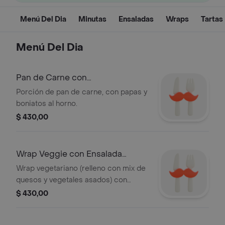
Menú Del Dia
Minutas
Ensaladas
Wraps
Tartas
Menú Del Dia
Pan de Carne con
Acompañamiento
Porción de pan de carne, con papas y
boniatos al horno.
$ 430,00
Wrap Veggie con Ensalada
Completa
Wrap vegetariano (relleno con mix de
quesos y vegetales asados) con
ensalada completa.
$ 430,00