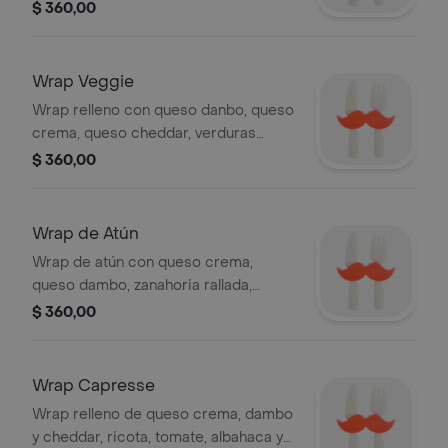
Danbo, queso crema y zanahoria
$ 360,00
rallada.
Wrap Veggie
Wrap relleno con queso danbo, queso
crema, queso cheddar, verduras
asadas, pepino, repollo, lechuga y
$ 360,00
tomate.
Wrap de Atún
Wrap de atún con queso crema,
queso dambo, zanahoria rallada,
aceitunas, tomate, remolacha rallada y
$ 360,00
rúcula.
Wrap Capresse
Wrap relleno de queso crema, dambo
y cheddar, ricota, tomate, albahaca y