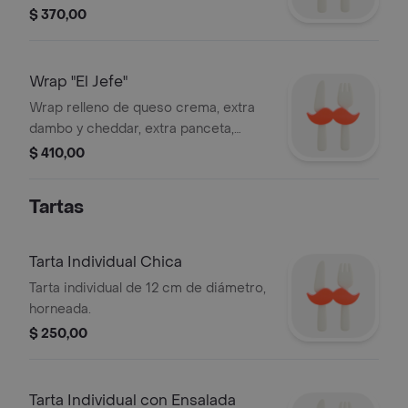
lechuga.
$ 370,00
Wrap "El Jefe"
Wrap relleno de queso crema, extra
dambo y cheddar, extra panceta,
huevo duro, verduras asadas, tomate,
$ 410,00
rúcula, lechuga y pollo .
Tartas
Tarta Individual Chica
Tarta individual de 12 cm de diámetro,
horneada.
$ 250,00
Tarta Individual con Ensalada