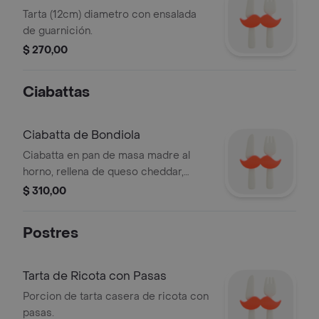
Tarta (12cm) diametro con ensalada
de guarnición.
$ 270,00
Ciabattas
Ciabatta de Bondiola
Ciabatta en pan de masa madre al
horno, rellena de queso cheddar,
queso dambo, tomate, rúcula y
$ 310,00
bondiola.
Postres
Tarta de Ricota con Pasas
Porcion de tarta casera de ricota con
pasas.