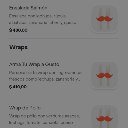
Ensalada Salmón
Ensalada con lechuga, rúcula,
albahaca, zanahoria, cherry, queso
manhattan, queso semi duro, salmón y
$ 480,00
semillas.
Wraps
Arma Tu Wrap a Gusto
Personaliza tu wrap con ingredientes
frescos como lechuga, zanahoria y
queso. Añade tus favoritos para un
$ 410,00
almuerzo a tu gusto.
Wrap de Pollo
Wrap de pollo con verduras asadas,
lechuga, tomate, panceta, queso