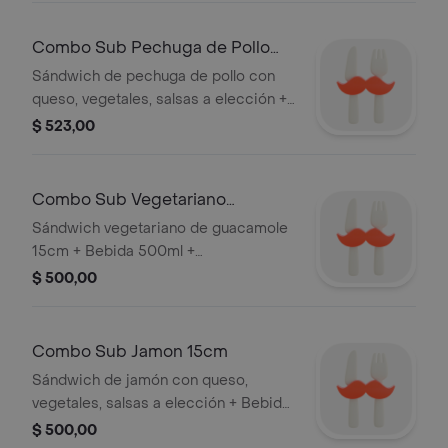
Combo Sub Pechuga de Pollo
15cm
Sándwich de pechuga de pollo con
queso, vegetales, salsas a elección +
Bebida 500ml + Acompañamiento a
$ 523,00
elección
Combo Sub Vegetariano
Guacamole 15cm
Sándwich vegetariano de guacamole
15cm + Bebida 500ml +
Acompañamiento a elección
$ 500,00
Combo Sub Jamon 15cm
Sándwich de jamón con queso,
vegetales, salsas a elección + Bebida
500ml + Acopañamiento a elección
$ 500,00