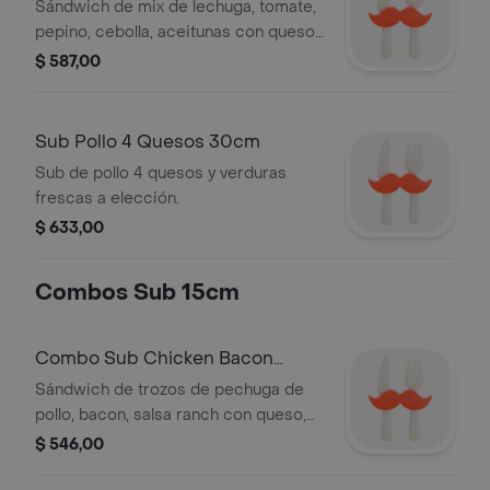
Sándwich de mix de lechuga, tomate,
pepino, cebolla, aceitunas con queso,
vegetales, salsas a elección
$ 587,00
Sub Pollo 4 Quesos 30cm
Sub de pollo 4 quesos y verduras
frescas a elección.
$ 633,00
Combos Sub 15cm
Combo Sub Chicken Bacon
Ranch 15cm
Sándwich de trozos de pechuga de
pollo, bacon, salsa ranch con queso,
vegetales, salsas a elección + Bebida
$ 546,00
500ml + Acompañamiento a elección.