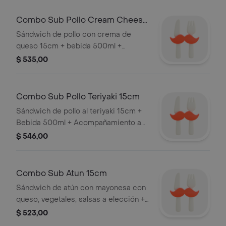
Combo Sub Pollo Cream Cheese
15cm
Sándwich de pollo con crema de
queso 15cm + bebida 500ml +
Acompañamiento a elección
$ 535,00
Combo Sub Pollo Teriyaki 15cm
Sándwich de pollo al teriyaki 15cm +
Bebida 500ml + Acompañamiento a
elección
$ 546,00
Combo Sub Atun 15cm
Sándwich de atún con mayonesa con
queso, vegetales, salsas a elección +
Bebida 500ml + Acompañamiento a
$ 523,00
elección.