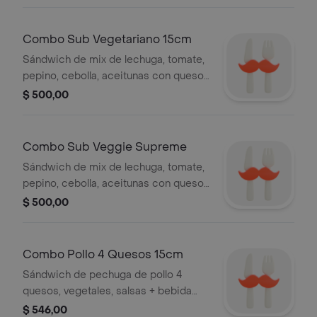
Combo Sub Vegetariano 15cm
Sándwich de mix de lechuga, tomate,
pepino, cebolla, aceitunas con queso,
vegetales, salsas a elección + Bebida
$ 500,00
500ml + Acompañamiento a elección
Combo Sub Veggie Supreme
Sándwich de mix de lechuga, tomate,
pepino, cebolla, aceitunas con queso,
vegetales, salsas a elección
$ 500,00
Combo Pollo 4 Quesos 15cm
Sándwich de pechuga de pollo 4
quesos, vegetales, salsas + bebida
500ml + acompañamiento a elección
$ 546,00