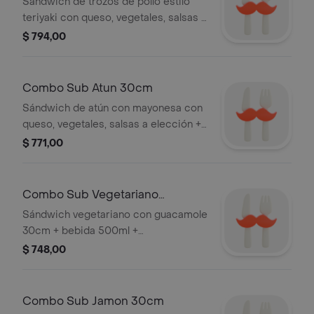
Sándwich de trozos de pollo estilo
teriyaki con queso, vegetales, salsas a
elección + bebida 500ml +
$ 794,00
acompañamiento a elección
Combo Sub Atun 30cm
Sándwich de atún con mayonesa con
queso, vegetales, salsas a elección +
bebida 500ml + acompañamiento a
$ 771,00
elección
Combo Sub Vegetariano
Guacamole 30cm
Sándwich vegetariano con guacamole
30cm + bebida 500ml +
acompañamiento a elección
$ 748,00
Combo Sub Jamon 30cm