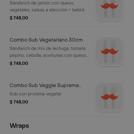
Sándwich de jamón con queso,
vegetales, salsas a elección + bebida
500ml + acompañamiento a elección
$ 748,00
Combo Sub Vegetariano 30cm
Sándwich de mix de lechuga, tomate,
pepino, cebolla, aceitunas con queso,
vegetales, salsas a elección + bebida
$ 748,00
500ml + acompañamiento a elección
Combo Sub Veggie Supreme
30cm
Sub con proteína vegetal
$ 748,00
Wraps