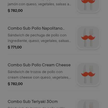
jamón con queso, vegetales, salsas a
elección + bebida 500ml +
$ 782,00
acompañamiento a elección
Combo Sub Pollo Napolitano
30cm
Sándwich de pechuga de pollo con
ingrediente, queso, vegetales, salsas
a elección + bebida 500ml +
$ 771,00
acompañamiento a elección
Combo Sub Pollo Cream Cheese
Sándwich de trozos de pollo con
cream cheese con queso, vegetales,
salsas a elección + bebida 500ml +
$ 782,00
acompañamiento a elección
Combo Sub Teriyaki 30cm