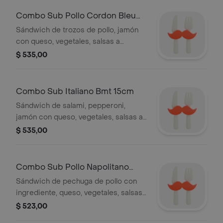
Combo Sub Pollo Cordon Bleu
15cm
Sándwich de trozos de pollo, jamón
con queso, vegetales, salsas a
elección + Bebida 500ml +
$ 535,00
Acompañamiento a elección.
Combo Sub Italiano Bmt 15cm
Sándwich de salami, pepperoni,
jamón con queso, vegetales, salsas a
elección + Bebida 500ml +
$ 535,00
Acompañamiento a elección
Combo Sub Pollo Napolitano
15cm
Sándwich de pechuga de pollo con
ingrediente, queso, vegetales, salsas
a elección + Bebida 500ml +
$ 523,00
Acompañamiento a elección