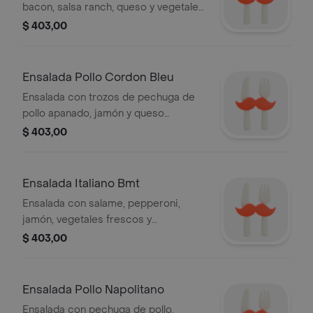
bacon, salsa ranch, queso y vegetales
más las salsas de tu elección.
$ 403,00
Ensalada Pollo Cordon Bleu
Ensalada con trozos de pechuga de
pollo apanado, jamón y queso
derretido, acompañada de vegetales
$ 403,00
frescos y salsas a tu elección
Ensalada Italiano Bmt
Ensalada con salame, pepperoni,
jamón, vegetales frescos y
condimentos a tu gusto.
$ 403,00
Ensalada Pollo Napolitano
Ensalada con pechuga de pollo,