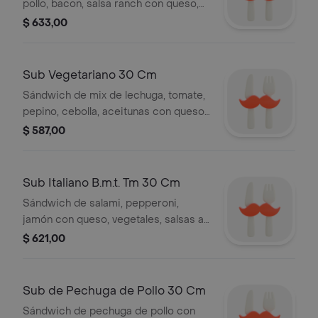
pollo, bacon, salsa ranch con queso,
vegetales, salsas a elección
$ 633,00
Sub Vegetariano 30 Cm
Sándwich de mix de lechuga, tomate,
pepino, cebolla, aceitunas con queso,
vegetales, salsas a elección
$ 587,00
Sub Italiano B.m.t. Tm 30 Cm
Sándwich de salami, pepperoni,
jamón con queso, vegetales, salsas a
elección
$ 621,00
Sub de Pechuga de Pollo 30 Cm
Sándwich de pechuga de pollo con