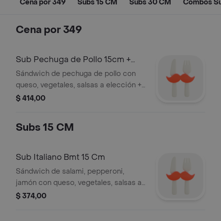
Cena por 349
Subs 15 CM
Subs 30 CM
Combos S
Cena por 349
Sub Pechuga de Pollo 15cm +
Cookie
Sándwich de pechuga de pollo con
queso, vegetales, salsas a elección +
cookie
$ 414,00
Subs 15 CM
Sub Italiano Bmt 15 Cm
Sándwich de salami, pepperoni,
jamón con queso, vegetales, salsas a
eleccion.
$ 374,00