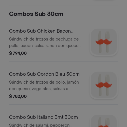
Combos Sub 30cm
Combo Sub Chicken Bacon
Ranch 30cm
Sándwich de trozos de pechuga de
pollo, bacon, salsa ranch con queso,
vegetales, salsas a elección + bebida
$ 794,00
500ml + acompañamiento a elección
Combo Sub Cordon Bleu 30cm
Sándwich de trozos de pollo, jamón
con queso, vegetales, salsas a
elección + bebida 500ml +
$ 782,00
acompañamiento a elección
Combo Sub Italiano Bmt 30cm
Sándwich de salami, pepperoni,