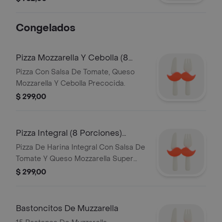
cantidades, sin posibilidad de
personalización.
Congelados
Pizza Mozzarella Y Cebolla (8
Porc.)540g
Pizza Con Salsa De Tomate, Queso
Mozzarella Y Cebolla Precocida.
$ 299,00
Pizza Integral (8 Porciones)
530gr
Pizza De Harina Integral Con Salsa De
Tomate Y Queso Mozzarella Super
Congelada.
$ 299,00
Bastoncitos De Muzzarella