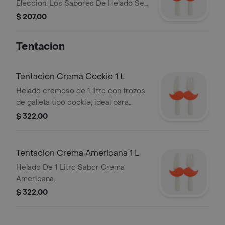
Eleccion. Los Sabores De Helado Se
Envian En Iguales Cantidades, No Es
$ 207,00
Posible Personalizar La Eleccion
Tentacion
Tentacion Crema Cookie 1 L
Helado cremoso de 1 litro con trozos
de galleta tipo cookie, ideal para
disfrutar en cualquier ocasión.
$ 322,00
Tentacion Crema Americana 1 L
Helado De 1 Litro Sabor Crema
Americana.
$ 322,00