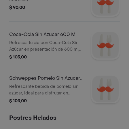
$ 90,00
Coca-Cola Sin Azucar 600 Mi
Refresca tu día con Coca-Cola Sin
Azúcar en presentación de 600 ml,
una opción burbujeante y sin calorías.
$ 103,00
Schweppes Pomelo Sin Azucar
600 Mi
Refrescante bebida de pomelo sin
azúcar, ideal para disfrutar en
cualquier momento.
$ 103,00
Postres Helados