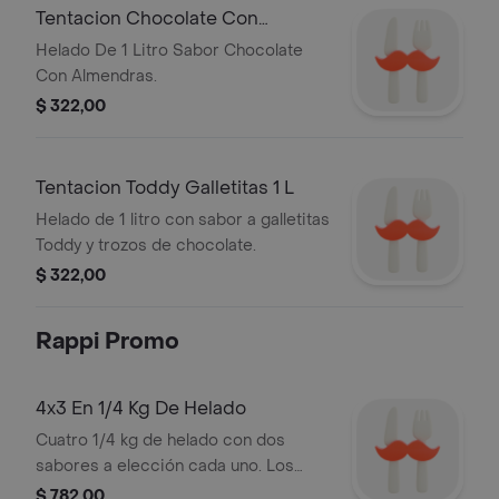
Tentacion Chocolate Con
Almendras 1 L
Helado De 1 Litro Sabor Chocolate
Con Almendras.
$ 322,00
Tentacion Toddy Galletitas 1 L
Helado de 1 litro con sabor a galletitas
Toddy y trozos de chocolate.
$ 322,00
Rappi Promo
4x3 En 1/4 Kg De Helado
Cuatro 1/4 kg de helado con dos
sabores a elección cada uno. Los
sabores se envían en iguales
$ 782,00