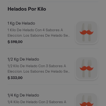
Helados Por Kilo
1 Kg De Helado
1 Kilo De Helado Con 4 Sabores A
Eleccion. Los Sabores De Helado Se
Envian En Iguales Cantidades, No Es
$ 598,00
Posible Personalizar La Eleccion
1/2 Kg De Helado
1/2 Kilo De Helado Con 3 Sabores A
Eleccion. Los Sabores De Helado Se
Envian En Iguales Cantidades, No Es
$ 333,00
Posible Personalizar La Eleccion.
1/4 Kg De Helado
1/4 Kilo De Helado Con 2 Sabores A