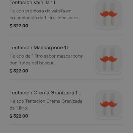
Tentacion Vainilla 1 L
Helado cremoso de vainilla en
presentación de 1 litro, ideal para
disfrutar en cualquier ocasión.
$ 322,00
Tentacion Mascarpone 1 L
Helado de 1 litro sabor mascarpone
con frutos del bosque.
$ 322,00
Tentacion Crema Granizada 1 L
Helado Tentacion Crema Granizada
de 1 litro.
$ 322,00