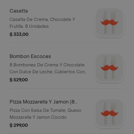
Casatta
Casatta De Crema, Chocolate Y
Frutilla. 8 Unidades.
$ 333,00
Bombon Escoces
8 Bombones De Crema Y Chocolate
Con Dulce De Leche, Cubiertos Con
Chocolate Y Mani.
$ 529,00
Pizza Mozzarella Y Jamon (8
Porc.)535gr
Pizza Con Salsa De Tomate, Queso
Mozzarella Y Jamon Cocido.
$ 299,00