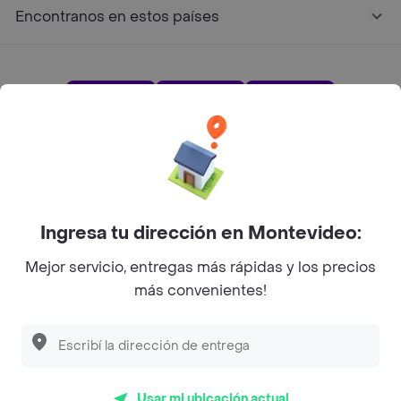
Encontranos en estos países
App Store
Google play
AppGallery
Pide tu comida favorita cerca de ti
Ingresa tu dirección en Montevideo:
Mejor servicio, entregas más rápidas y los precios
Categorías
más convenientes!
Unite a Rappi
Sobre Rappi
Usar mi ubicación actual