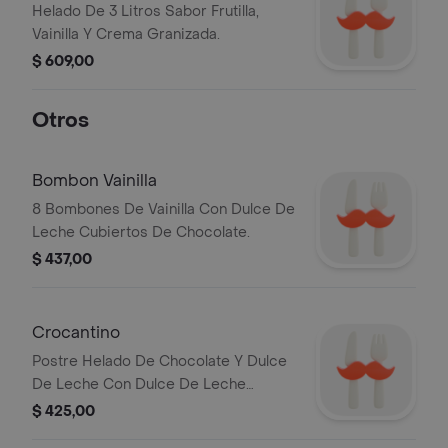
Helado De 3 Litros Sabor Frutilla,
Vainilla Y Crema Granizada.
$ 609,00
Otros
Bombon Vainilla
8 Bombones De Vainilla Con Dulce De
Leche Cubiertos De Chocolate.
$ 437,00
Crocantino
Postre Helado De Chocolate Y Dulce
De Leche Con Dulce De Leche
Repostero Y Cubierto De Chocolate
$ 425,00
Crocante. 10 Unidades.