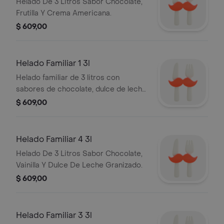
Helado De 3 Litros Sabor Chocolate,
Frutilla Y Crema Americana.
$ 609,00
Helado Familiar 1 3l
Helado familiar de 3 litros con
sabores de chocolate, dulce de leche
y crema americana.
$ 609,00
Helado Familiar 4 3l
Helado De 3 Litros Sabor Chocolate,
Vainilla Y Dulce De Leche Granizado.
$ 609,00
Helado Familiar 3 3l