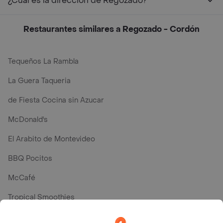
¿Cuál es la dirección de Regozado?
Restaurantes similares a Regozado - Cordón
Tequeños La Rambla
La Guera Taqueria
de Fiesta Cocina sin Azucar
McDonald's
El Arabito de Montevideo
BBQ Pocitos
McCafé
Tropical Smoothies
Oriental Sushi Express