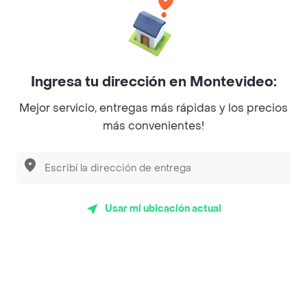
Grido
Pancho Va!
Burger King
Ingresa tu dirección en Montevideo:
Mejor servicio, entregas más rápidas y los precios
más convenientes!
Top Marcas y Cadenas de Restaurantes
Encontranos en estos países
Usar mi ubicación actual
App Store
Google play
AppGallery