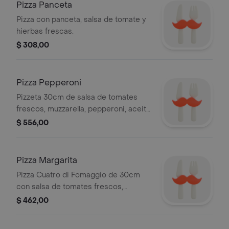
Pizza Panceta
Pizza con panceta, salsa de tomate y
hierbas frescas.
$ 308,00
Pizza Pepperoni
Pizzeta 30cm de salsa de tomates
frescos, muzzarella, pepperoni, aceite
de oliva.
$ 556,00
Pizza Margarita
Pizza Cuatro di Fomaggio de 30cm
con salsa de tomates frescos,
muzzarella, parmesano, roquefort y
$ 462,00
cheddar.