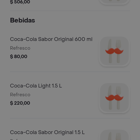
romero, pepperoni, muzzarella de
$ 506,00
búfala, sal marina.
Bebidas
Coca-Cola Sabor Original 600 ml
Refresco
$ 80,00
Coca-Cola Light 1.5 L
Refresco
$ 220,00
Coca-Cola Sabor Original 1.5 L