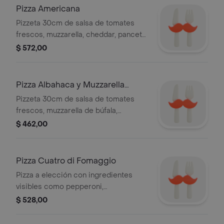
Pizza Americana
Pizzeta 30cm de salsa de tomates
frescos, muzzarella, cheddar, panceta,
cebolla colorada en aros.
$ 572,00
Pizza Albahaca y Muzzarella
Búfala
Pizzeta 30cm de salsa de tomates
frescos, muzzarella de búfala,
albahaca, aceite de oliva.
$ 462,00
Pizza Cuatro di Fomaggio
Pizza a elección con ingredientes
visibles como pepperoni,
champiñones y pimientos verdes,
$ 528,00
acompañada de un refresco de 1,5
litros.