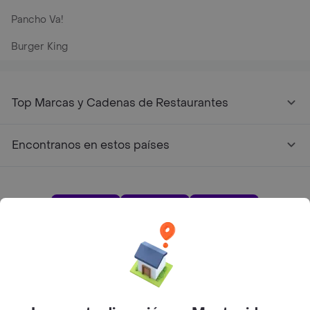
Pancho Va!
Burger King
Top Marcas y Cadenas de Restaurantes
Encontranos en estos países
App Store
Google play
AppGallery
Pide tu comida favorita cerca de ti