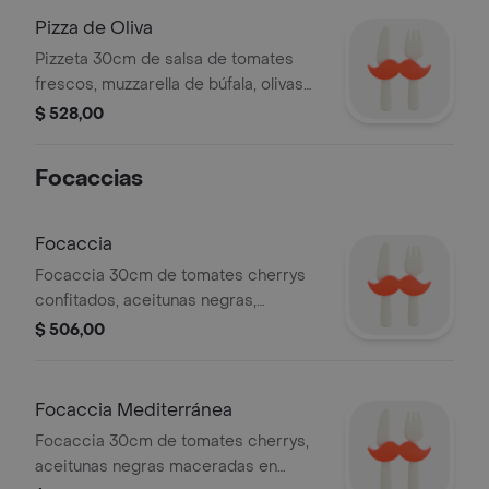
Pizza de Oliva
Pizzeta 30cm de salsa de tomates
frescos, muzzarella de búfala, olivas
negras, tomates cherrys confitados,
$ 528,00
rúcula, aceite de oliva.
Focaccias
Focaccia
Focaccia 30cm de tomates cherrys
confitados, aceitunas negras,
pepperoni.
$ 506,00
Focaccia Mediterránea
Focaccia 30cm de tomates cherrys,
aceitunas negras maceradas en