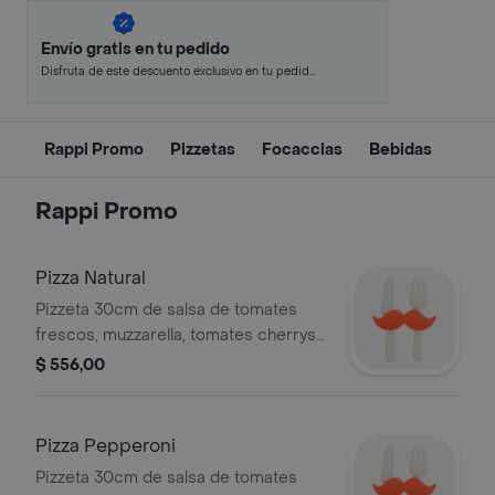
Envío gratis en tu pedido
Disfruta de este descuento exclusivo en tu pedido
pagando con métodos de pago seleccionados.
Rappi Promo
Pizzetas
Focaccias
Bebidas
Rappi Promo
Pizza Natural
Pizzeta 30cm de salsa de tomates
frescos, muzzarella, tomates cherrys,
albahaca fresca, aceite de oliva.
$ 556,00
Pizza Pepperoni
Pizzeta 30cm de salsa de tomates