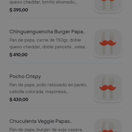
queso cheddar, lomito ahumado,
cebolla caramelizada, mostaza.
$ 395,00
Chinguenguencha Burger Papas
Invitación
Pan de papa, carne de 150gr, doble
queso cheddar, doble panceta , salsa
cheddar, cebolla colorada, kétchup y
$ 410,00
huevo frito.
Pocho Crispy
Pan de papa, pollo rebozado en panko,
cebolla colorada, mayonesa,
pepinillos, doble panceta, salsa
$ 430,00
cheddar.
Chuculenta Veggie Papas
Invitación
Pan de papa, burger de soja casera,