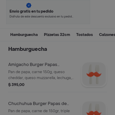
Envío gratis en tu pedido
Disfruta de este descuento exclusivo en tu pedido
pagando con métodos de pago seleccionados.
Hamburguecha
Pizzetas 32cm
Tostados
Calzone
Hamburguecha
Amigacho Burger Papas
Invitación
Pan de papa, carne 150g, queso
cheddar, queso muzzarella, lechuga,
tomate, cebolla brunoise, pepinillos,
$ 395,00
mayonesa y kétchup .
Chuchuhua Burger Papas de
Invitación
Pan de papa, carne de 150gr, triple