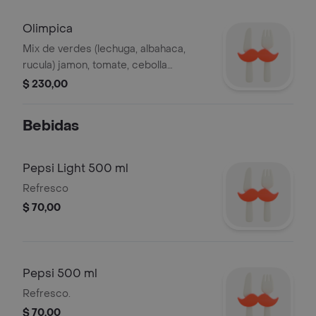
Olimpica
Mix de verdes (lechuga, albahaca,
rucula) jamon, tomate, cebolla
caramelizada.
$ 230,00
Bebidas
Pepsi Light 500 ml
Refresco
$ 70,00
Pepsi 500 ml
Refresco.
$ 70,00