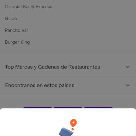
Oriental Sushi Express
Grido
Pancho Va!
Burger King
Top Marcas y Cadenas de Restaurantes
Encontranos en estos países
App Store
Google play
AppGallery