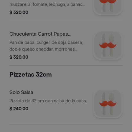
muzzarella, tomate, lechuga, albahaca,
cebolla colorada y mostaza.
$ 320,00
Chuculenta Carrot Papas
Invitación
Pan de papa, burger de soja casera,
doble queso cheddar, morrones
confitados, cebollas asadas y salsa
$ 320,00
casera de zanahoria.
Pizzetas 32cm
Solo Salsa
Pizzeta de 32 cm con salsa de la casa.
$ 240,00