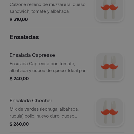
Calzone relleno de muzzarella, queso
sandwich, tomate y albahaca.
$ 310,00
Ensaladas
Ensalada Capresse
Ensalada Capresse con tomate,
albahaca y cubos de queso. Ideal para
una opción fresca y ligera.
$ 240,00
Ensalada Chechar
Mix de verdes (lechuga, albahaca,
rucula) pollo, huevo duro, queso
parmesano, aceitunas, crutones,
$ 260,00
mostaza y aceite de oliva.