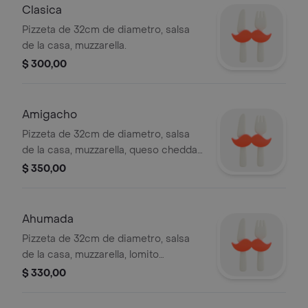
Clasica
Pizzeta de 32cm de diametro, salsa
de la casa, muzzarella.
$ 300,00
Amigacho
Pizzeta de 32cm de diametro, salsa
de la casa, muzzarella, queso cheddar,
panceta, cebolla colorada y 2 huevo
$ 350,00
frito.
Ahumada
Pizzeta de 32cm de diametro, salsa
de la casa, muzzarella, lomito
ahumado, cebolla caramelizada.
$ 330,00