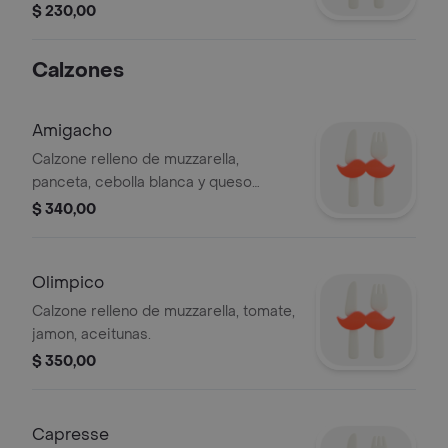
sándwich y jamón.
$ 230,00
Calzones
Amigacho
Calzone relleno de muzzarella,
panceta, cebolla blanca y queso
cheddar.
$ 340,00
Olimpico
Calzone relleno de muzzarella, tomate,
jamon, aceitunas.
$ 350,00
Capresse