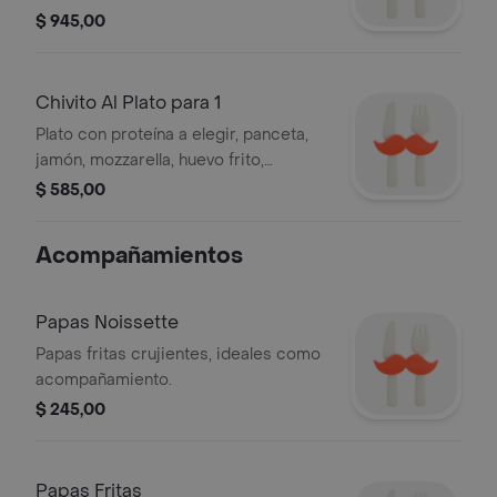
cebolla, huevo frito, ensalada mixta
$ 945,00
del día, papas noissette y fritas.
Chivito Al Plato para 1
Plato con proteína a elegir, panceta,
jamón, mozzarella, huevo frito,
ensalada mixta del día y papas fritas,
$ 585,00
para una persona.
Acompañamientos
Papas Noissette
Papas fritas crujientes, ideales como
acompañamiento.
$ 245,00
Papas Fritas