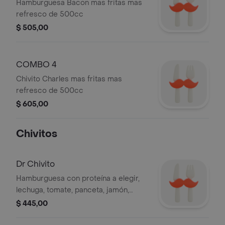
Hamburguesa Bacon mas fritas mas
refresco de 500cc
$ 505,00
COMBO 4
Chivito Charles mas fritas mas
refresco de 500cc
$ 605,00
Chivitos
Dr Chivito
Hamburguesa con proteína a elegir,
lechuga, tomate, panceta, jamón,
cebolla, hongos, pickles, catalanes,
$ 445,00
morrón, aceitunas, huevo, mozzarella,
salsa de la casa y papas fritas.