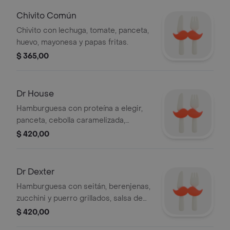
Chivito Común
Chivito con lechuga, tomate, panceta,
huevo, mayonesa y papas fritas.
$ 365,00
Dr House
Hamburguesa con proteína a elegir,
panceta, cebolla caramelizada,
cheddar, huevo frito, salsa barbacoa y
$ 420,00
papas fritas.
Dr Dexter
Hamburguesa con seitán, berenjenas,
zucchini y puerro grillados, salsa de
zanahoria, coliflor y papas fritas.
$ 420,00