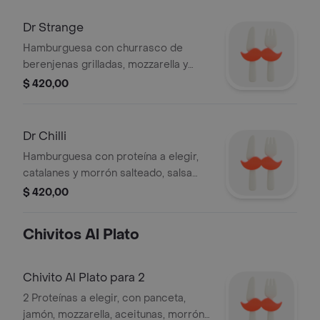
Dr Strange
Hamburguesa con churrasco de
berenjenas grilladas, mozzarella y
lascas de parmesano, champiñones,
$ 420,00
cebolla salteada, salsa de la casa y
papas fritas.
Dr Chilli
Hamburguesa con proteína a elegir,
catalanes y morrón salteado, salsa
picante, tomate, mozzarella y papas
$ 420,00
fritas.
Chivitos Al Plato
Chivito Al Plato para 2
2 Proteínas a elegir, con panceta,
jamón, mozzarella, aceitunas, morrón,