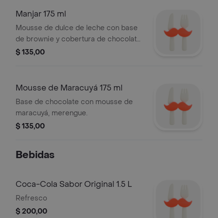
Manjar 175 ml
Mousse de dulce de leche con base
de brownie y cobertura de chocolate.
Tamaño: 175 ml.
$ 135,00
Mousse de Maracuyá 175 ml
Base de chocolate con mousse de
maracuyá, merengue.
$ 135,00
Bebidas
Coca-Cola Sabor Original 1.5 L
Refresco
$ 200,00