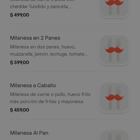
cheddar fundido y panceta,
acompañada de papas fritas.
$ 499,00
Milanesa en 2 Panes
Milanesa en dos panes, huevo,
muzzarella, jamón, lechuga, tomate,
aceitunas, morrón, mayonesa y fritas.
$ 599,00
Milanesa a Caballo
Milanesa de carne o pollo, huevo frito
más porción de fritas y mayonesa.
$ 459,00
Milanesa Al Pan