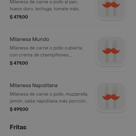
Milanesa de carne o pollo al pan,
huevo duro, lechuga, tomate más
porción de fritas y mayonesa.
$ 479,00
Milanesa Mundo
Milanesa de carne o pollo cubierta
con crema de champiñones,
acompañada de papas fritas.
$ 479,00
Milanesa Napolitana
Milanesa de carne o pollo, muzzarella,
jamón, salsa napolitana más porción
de fritas.
$ 499,00
Fritas