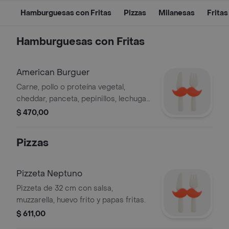
Hamburguesas con Fritas
Pizzas
Milanesas
Fritas
Hamburguesas con Fritas
American Burguer
Carne, pollo o proteína vegetal,
cheddar, panceta, pepinillos, lechuga,
tomate cebolla y salsas a elección.
$ 470,00
Pizzas
Pizzeta Neptuno
Pizzeta de 32 cm con salsa,
muzzarella, huevo frito y papas fritas.
$ 611,00