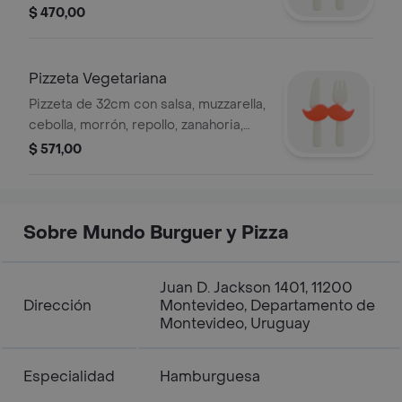
tomate más fritas y tres salsas a
$ 470,00
elección.
Pizzeta Vegetariana
Pizzeta de 32cm con salsa, muzzarella,
cebolla, morrón, repollo, zanahoria,
tomate y albahaca.
$ 571,00
Sobre Mundo Burguer y Pizza
Juan D. Jackson 1401, 11200
Dirección
Montevideo, Departamento de
Montevideo, Uruguay
Especialidad
Hamburguesa