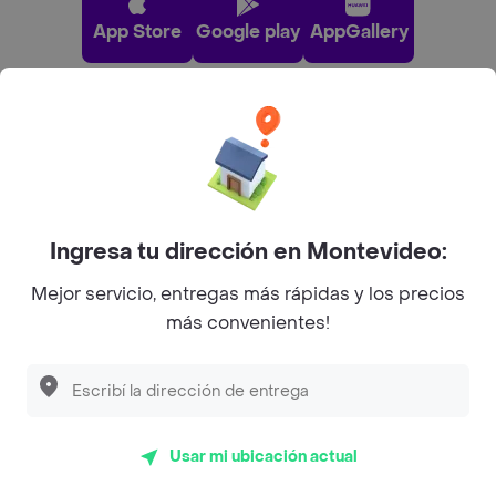
App Store
Google play
AppGallery
Pide tu comida favorita cerca de ti
Categorías
Ingresa tu dirección en Montevideo:
Unite a Rappi
Mejor servicio, entregas más rápidas y los precios
más convenientes!
Sobre Rappi
Facebook
Twitter
Instagram
Usar mi ubicación actual
©
2026
Rappi Inc. All rights reserved.