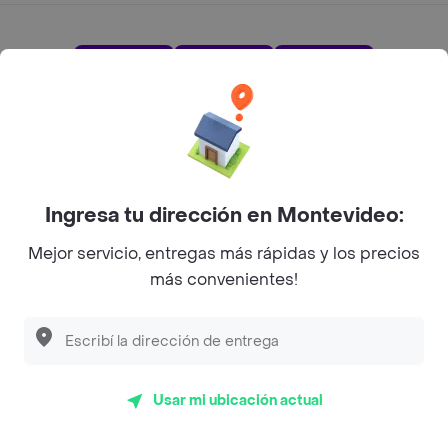
App Store
Google play
AppGallery
Pide tu comida favorita cerca de ti
Ingresa tu dirección en Montevideo:
Mejor servicio, entregas más rápidas y los precios
Categorías
más convenientes!
Unite a Rappi
Sobre Rappi
Usar mi ubicación actual
Facebook
Twitter
Instagram