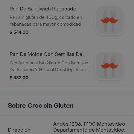
Pan De Sándwich Rebanado
Pan sin gluten de 400g, cortado en
rebanadas para mayor comodidad.
$ 344,00
Pan De Molde Con Semillas De
Sesamo Y Girasol 500g
Pan Artesanal Sin Gluten Con Semillas
De Sesamo Y Girasol De 500g, Ideal
Para Un Desayuno Saludable.
$ 332,00
Sobre Croc sin Gluten
Andes 1206, 11100 Montevideo
Dirección
Departamento de Montevideo,