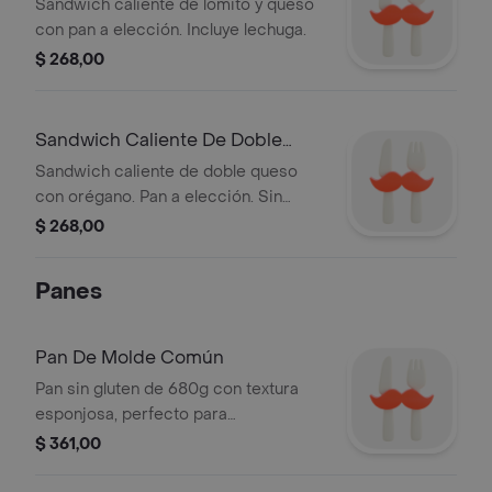
Queso
Sandwich caliente de lomito y queso
con pan a elección. Incluye lechuga.
$ 268,00
Sandwich Caliente De Doble
Queso Con Oregano
Sandwich caliente de doble queso
con orégano. Pan a elección. Sin
gluten.
$ 268,00
Panes
Pan De Molde Común
Pan sin gluten de 680g con textura
esponjosa, perfecto para
sándwiches.
$ 361,00