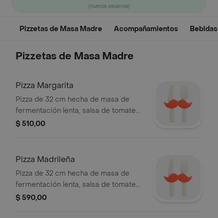
(nuevos usuarios)
Pizzetas de Masa Madre
Acompañamientos
Bebidas
Pizzetas de Masa Madre
Pizza Margarita
Pizza de 32 cm hecha de masa de
fermentación lenta, salsa de tomate
casera, con mozzarella y orégano.
$ 510,00
Pizza Madrileña
Pizza de 32 cm hecha de masa de
fermentación lenta, salsa de tomate
casera con jamón serrano y
$ 590,00
parmesano en lascas.