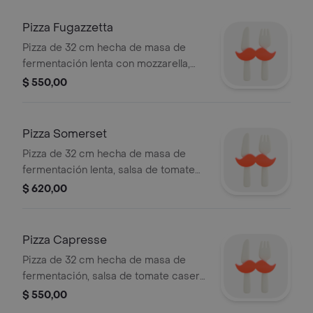
romero y rúcula.
Pizza Fugazzetta
Pizza de 32 cm hecha de masa de
fermentación lenta con mozzarella,
cebolla y orégano.
$ 550,00
Pizza Somerset
Pizza de 32 cm hecha de masa de
fermentación lenta, salsa de tomate
casera, mozzarella, cheddar y
$ 620,00
panceta.
Pizza Capresse
Pizza de 32 cm hecha de masa de
fermentación, salsa de tomate casera
con mozzarella, tomate, albahaca y
$ 550,00
aceite de oliva.