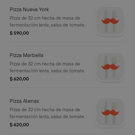
Pizza Nueva York
Pizza de 32 cm hecha de masa de
fermentación lenta, salsa de tomate
casera con mozzarella y pepperoni.
$ 590,00
Pizza Marbella
Pizza de 32 cm hecha de masa de
fermentación lenta, salsa de tomate
casera con mozzarella, cebolla
$ 620,00
caramelizada y queso roquefort.
Pizza Atenas
Pizza de 32 cm hecha de masa de
fermentación lenta, salsa de tomate
casera con mozzarella, aceitunas
$ 620,00
negras maceradas en aceite de oliva,