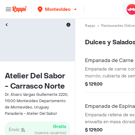
Montevideo
Rappi
Restaurantes Delive
Dulces y Salado
Empanada de Carne
Empanada de carne con 
Atelier Del Sabor
morrón, cubierta de se
$ 129,00
- Carrasco Norte
Dr. Álvaro Vargas Guillemette 2220,
11500 Montevideo Departamento
Empanada de Espina
de Montevideo, Uruguay
Panadería - Atelier Del Sabor
Empanada rellena de es
envuelta en masa dorad
Gratis
Envío
$ 129,00
(nuevos usuarios)