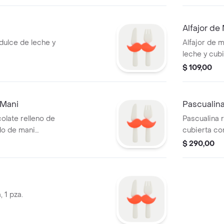
Alfajor de
 dulce de leche y
Alfajor de 
leche y cubi
$ 109,00
 Mani
Pascualin
olate relleno de
Pascualina 
do de mani
cubierta co
$ 290,00
 1 pza.