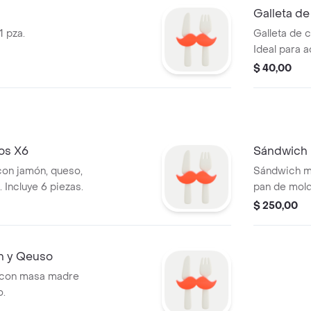
Galleta d
1 pza.
Galleta de c
Ideal para 
$ 40,00
os X6
Sándwich 
on jamón, queso,
Sándwich m
 Incluye 6 piezas.
pan de mold
$ 250,00
n y Qeuso
 con masa madre
o.