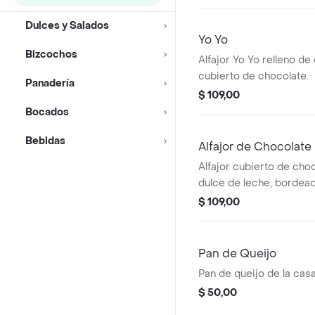
Dulces y Salados
Yo Yo
Bizcochos
Alfajor Yo Yo relleno de
cubierto de chocolate.
Panadería
$ 109,00
Bocados
Bebidas
Alfajor de Chocolate
Alfajor cubierto de choc
dulce de leche, bordea
tostado.
$ 109,00
Pan de Queijo
Pan de queijo de la casa,
$ 50,00