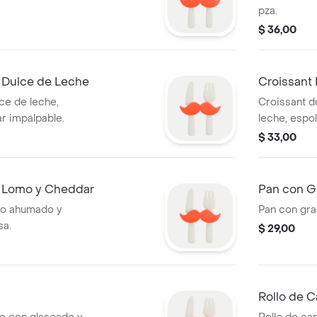
pza.
$ 36,00
e Dulce de Leche
Croissant
ce de leche,
Croissant d
r impalpable.
leche, espo
impalpable.
$ 33,00
e Lomo y Cheddar
Pan con G
mo ahumado y
Pan con gra
sa.
$ 29,00
Rollo de C