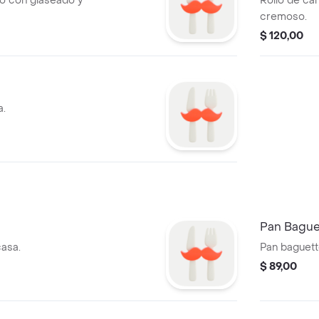
to con glaseado y
Rollo de ca
cremoso.
$ 120,00
a.
Pan Bague
casa.
Pan baguette
$ 89,00