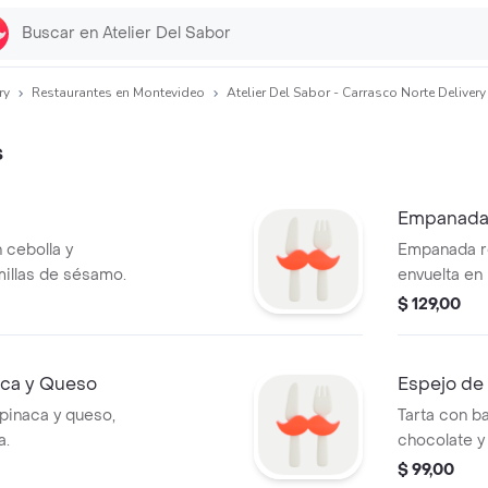
ry
Restaurantes en Montevideo
Atelier Del Sabor - Carrasco Norte Delivery
s
Empanada
cebolla y
Empanada re
millas de sésamo.
envuelta en
$ 129,00
ca y Queso
Espejo de
pinaca y queso,
Tarta con b
a.
chocolate y
$ 99,00