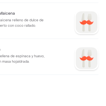
 Maicena
maicena relleno de dulce de
erto con coco rallado.
a
rellena de espinaca y huevo,
n masa hojaldrada.