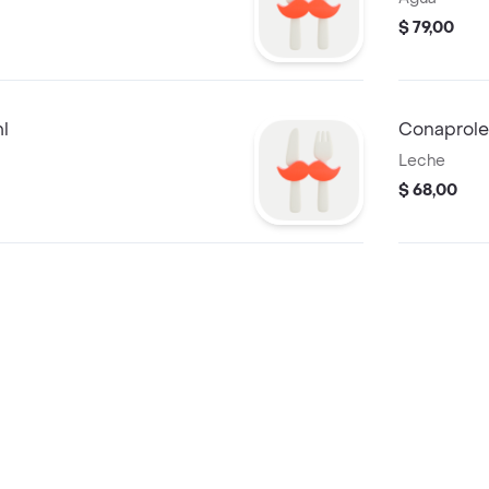
$ 79,00
l
Conaprole
Leche
$ 68,00