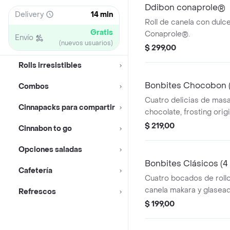
Ddibon conaprole®
Delivery
14 min
Roll de canela con dulc
Gratis
Conaprole®.
Envío
(nuevos usuarios)
$ 299,00
Rolls irresistibles
Bonbites Chocobon 
Combos
Cuatro delicias de masa
Cinnapacks para compartir
chocolate, frosting origi
chocolate.
$ 219,00
Cinnabon to go
Opciones saladas
Bonbites Clásicos (4
Cafetería
Cuatro bocados de roll
canela makara y glasea
Refrescos
crema.
$ 199,00