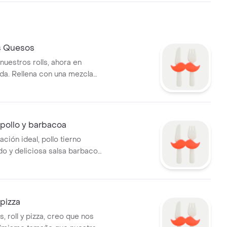
es Quesos
nuestros rolls, ahora en
ada. Rellena con una mezcla
uesos: cheddar y dos
 Tibio, dorado y con ese
bon que lo hace único
pollo y barbacoa
ción ideal, pollo tierno
 y deliciosa salsa barbacoa.
ño que nuestra versión mini).
to solamente se entrega
sto para comer en el momento.
pizza
, roll y pizza, creo que nos