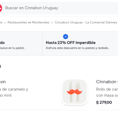
ry
Restaurantes en Montevideo
Cinnabon Uruguay - La Comercial Delivery
ido
Hasta 23% OFF imperdible
lusivo en tu pedido
Disfruta este descuento en tu pedido y recíbelo
 seleccionados.
en minutos.
s
bon
Cinnabon 
a de caramelo y
Rollo de ca
o mini.
con masa su
glaseado de
$ 279,00