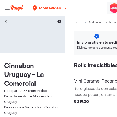
Montevideo
Rappi
Restaurantes Delive
Envío gratis en tu ped
Disfruta de este descuento exc
pagando con métodos de pago
Cinnabon
Rolls irresistible
Uruguay - La
Mini Caramel Pecan
Comercial
Rollo glaseado con sals
Hocquart 2199, Montevideo
nueces pecan, en tamañ
Departamento de Montevideo,
$ 219,00
Uruguay
Desayunos y Meriendas - Cinnabon
Uruguay