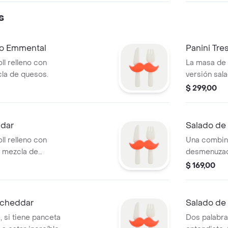
s
so Emmental
Panini Tr
l relleno con
La masa de 
la de quesos.
versión sal
cremosa de tres q
$ 299,00
quesos más.
toque Cinna
ddar
Salado de 
l relleno con
Una combina
y mezcla de
desmenuzado
(mismo tama
$ 169,00
Este produc
caliente li
 cheddar
Salado de 
, si tiene panceta
Dos palabras