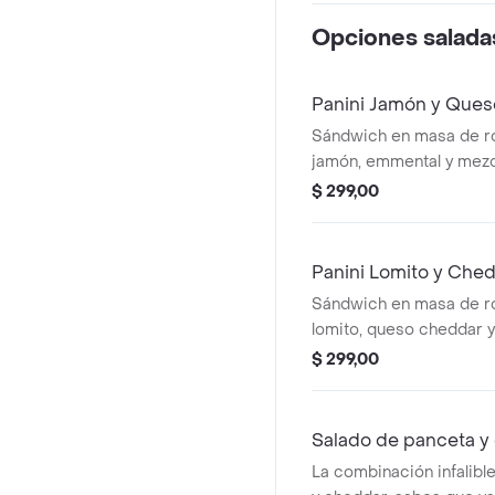
Opciones salada
Panini Jamón y Que
Sándwich en masa de rol
jamón, emmental y mezc
$ 299,00
Panini Lomito y Che
Sándwich en masa de rol
lomito, queso cheddar 
quesos.
$ 299,00
Salado de panceta y
La combinación infalible