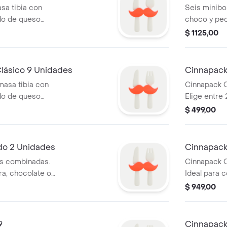
sa tibia con
Seis minibo
do de queso
choco y pec
ir.
$ 1125,00
lásico 9 Unidades
Cinnapack
masa tibia con
Cinnapack C
do de queso
Elige entre 
ir
$ 499,00
o 2 Unidades
Cinnapack
es combinadas.
Cinnapack C
ra, chocolate o
Ideal para c
$ 949,00
9
Cinnapack