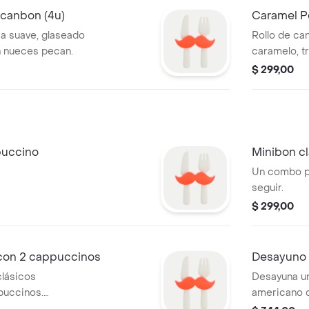
canbon (4u)
Caramel 
a suave, glaseado
Rollo de ca
n nueces pecan.
caramelo, t
sabor que m
$ 299,00
puccino
Minibon c
Un combo pa
seguir.
$ 299,00
 con 2 cappuccinos
Desayuno
clásicos
Desayuna un
uccinos.
americano d
.
pesos.