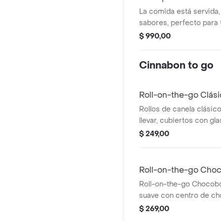
La comida está servida,
sabores, perfecto para 
(mismo tamaño que nuest
$ 990,00
Cinnabon to go
Roll-on-the-go Clás
Rollos de canela clásic
llevar, cubiertos con gl
$ 249,00
Roll-on-the-go Cho
Roll-on-the-go Chocobo
suave con centro de cho
con glaseado y salsa de
$ 269,00