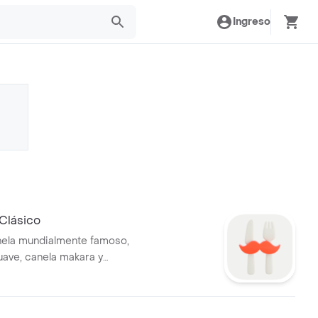
Ingreso
Clásico
nela mundialmente famoso,
ave, canela makara y
 queso crema irresistible.