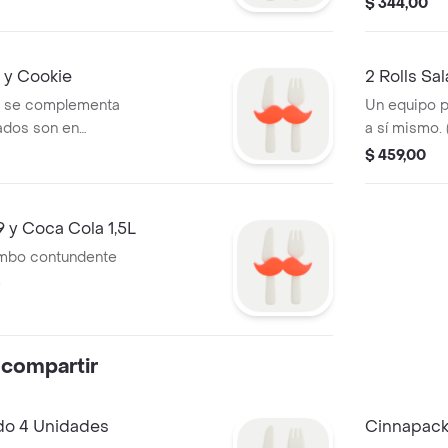
$ 344,00
o y Cookie
2 Rolls Sa
e se complementa
Un equipo 
lados son en
a sí mismo. 
nuestro tam
$ 459,00
 y Coca Cola 1,5L
ombo contundente
.
 compartir
o 4 Unidades
Cinnapack