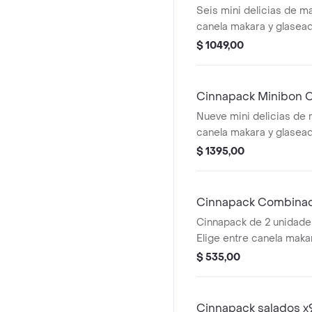
Seis mini delicias de ma
canela makara y glasea
crema, 6 sabores a eleg
$ 1049,00
Cinnapack Minibon C
Nueve mini delicias de 
canela makara y glasea
crema, 9 sabores a eleg
$ 1395,00
Cinnapack Combinad
Cinnapack de 2 unidad
Elige entre canela maka
caramelo con nueces.
$ 535,00
Cinnapack salados x