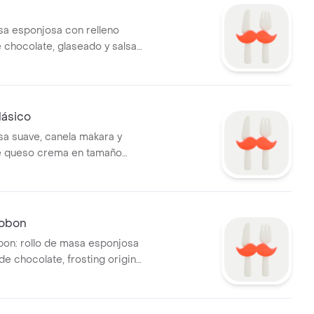
n
sa esponjosa con relleno
chocolate, glaseado y salsa
e.
lásico
sa suave, canela makara y
e queso crema en tamaño
cobon
on: rollo de masa esponjosa
de chocolate, frosting original
hocolate.