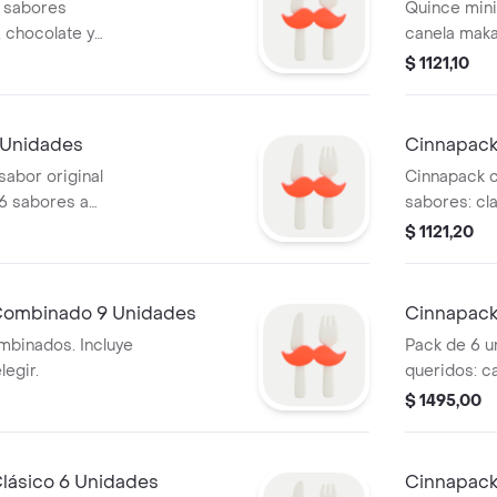
 sabores
Quince mini
, chocolate y
canela maka
 sabores a elegir
crema, 15 sa
$ 1121,10
 Unidades
Cinnapack
sabor original
Cinnapack c
 6 sabores a
sabores: cl
$ 1121,20
Combinado 9 Unidades
Cinnapack
mbinados. Incluye
Pack de 6 u
legir.
queridos: c
sabores a el
$ 1495,00
lásico 6 Unidades
Cinnapack