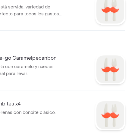
stá servida, variedad de
rfecto para todos los gustos.
ño que nuestra versión mini).
he-go Caramelpecanbon
ela con caramelo y nueces
al para llevar.
nbites x4
ellenas con bonbite clásico.