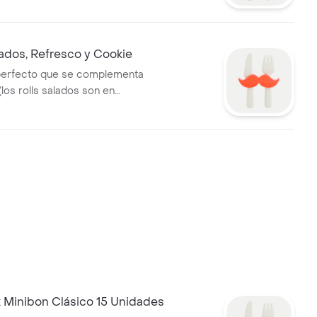
lados, Refresco y Cookie
perfecto que se complementa
(los rolls salados son en
año mini.)
 Minibon Clásico 15 Unidades