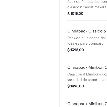
Pack de 4 unidades con
clásicos: canela makara
caramelo con nueces, 4
$ 1015,00
Cinnapack Clásico 6
Pack de 6 unidades del 
ideales para compartir,
elegir.
$ 1395,00
Cinnapack Minibon 
Caja con 9 Minibons co
variedad de sabores a e
$ 1495,00
Cinnapack Minibon C