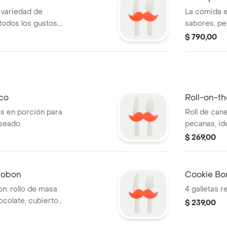
 variedad de
La comida e
todos los gustos.
sabores, pe
ra versión mini).
(mismo tama
$ 790,00
ico
Roll-on-t
os en porción para
Roll de can
aseado.
pecanas, ide
$ 269,00
cobon
Cookie Bo
n: rollo de masa
4 galletas r
colate, cubierto
$ 239,00
 chocolate.