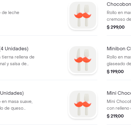
Chocobo
e de leche
Rollo en ma
cremoso de 
de chocolat
$ 299,00
(4 Unidades)
Minibon C
 tierna rellena de
Rollo en ma
nal y salsa de
glaseado d
perfecto.
$ 199,00
 Unidades)
Mini Cho
o en masa suave,
Mini Chocob
do de queso
con relleno 
y salsa de c
$ 219,00