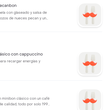
Pecanbon
nela con glaseado y salsa de
rozos de nueces pecan y un
uchos llaman el mejor.
lásico con cappuccino
ra recargar energías y
 minibon clásico con un café
e calidad, todo por solo 199