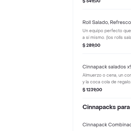
$ 549,00
Roll Salado, Refresc
Un equipo perfecto qu
a sí mismo. (los rolls sa
nuestro tamaño mini.)
$ 289,00
Cinnapack salados x9
Almuerzo o cena, un c
y la coca cola de regalo
$ 1239,00
Cinnapacks para
Cinnapack Combinad