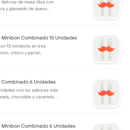
 delicias de masa tibia con
ra y glaseado de queso
bores a elegir.
 Minibon Combinado 15 Unidades
on 15 minibons en tres
assic, choco y pecan.
 Combinado 6 Unidades
nidades con los sabores más
anela, chocolate y caramelo, 6
egir.
 Minibon Combinado 6 Unidades