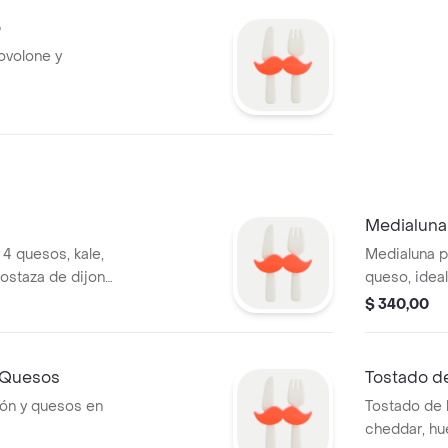
o
ovolone y
Medialuna
 4 quesos, kale,
Medialuna p
ostaza de dijon
queso, ideal
$ 340,00
 Quesos
Tostado d
món y quesos en
Tostado de 
cheddar, hu