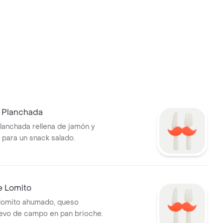
 Planchada
lanchada rellena de jamón y
 para un snack salado.
e Lomito
lomito ahumado, queso
evo de campo en pan brioche.