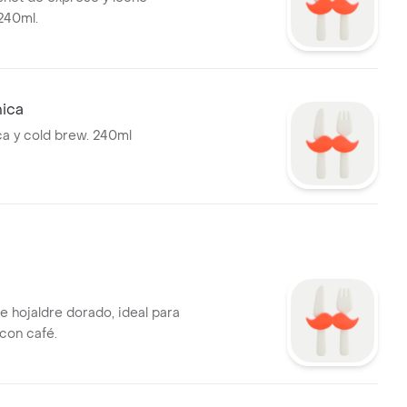
240ml.
nica
ca y cold brew. 240ml
e hojaldre dorado, ideal para
con café.