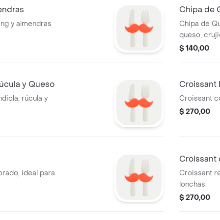
endras
Chipa de 
ting y almendras
Chipa de Qu
queso, cruj
dentro.
$ 140,00
Rúcula y Queso
Croissant
diola, rúcula y
Croissant c
$ 270,00
Croissant
orado, ideal para
Croissant r
lonchas.
$ 270,00