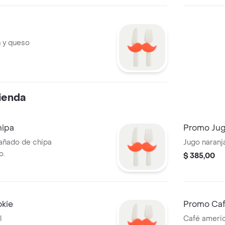
n y queso
ienda
hipa
Promo Jug
añado de chipa
Jugo naranj
o.
$ 385,00
kie
Promo Caf
l
Café ameri