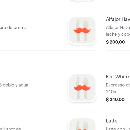
Alfajor Ha
ura de crema,
Alfajor Hav
leche y cob
$ 200,00
Flat White
 doble y agua
Expresso d
240ml
$ 240,00
Latte
 1 shot de
Latte con 1