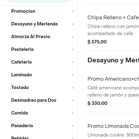
Promocion
Chipa Relleno + Café
Desayuno y Merienda
Chipa relleno con jamó
acompañado de café.
Almorzá Al Precio
$ 575,00
Pasteleria
Desayuno y Mer
Cafeteria
Laminado
Promo Americano+c
Tostado
Café americano acomp
relleno de jamón y ques
Desmadres para Dos
$ 330,00
Comida
Panadería
Promo Limonada Coo
Limonada cookie. 300m
Bebidas