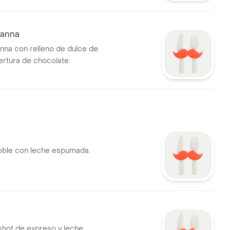
vanna
anna con relleno de dulce de
ertura de chocolate.
oble con leche espumada.
 shot de expreso y leche