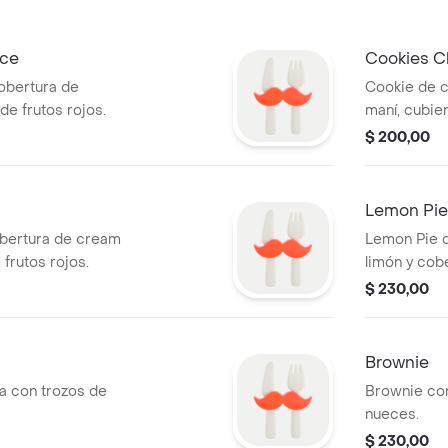
lce
Cookies C
obertura de
Cookie de c
e frutos rojos.
maní, cubier
$ 200,00
Lemon Pie
obertura de cream
Lemon Pie c
frutos rojos.
limón y cob
$ 230,00
Brownie
la con trozos de
Brownie co
nueces.
$ 230,00