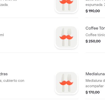
izada.
espumada. 
$ 190,00
Coffee Tó
0ml
Coffee tóni
$ 250,00
dras
Medialuna
s, cubierto con
Medialuna d
acompañar 
$ 170,00