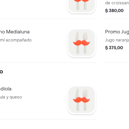
de croissan
$ 380,00
no Medialuna
Promo Jug
0ml acompañado
Jugo naranj
$ 375,00
io
diola
ula y queso