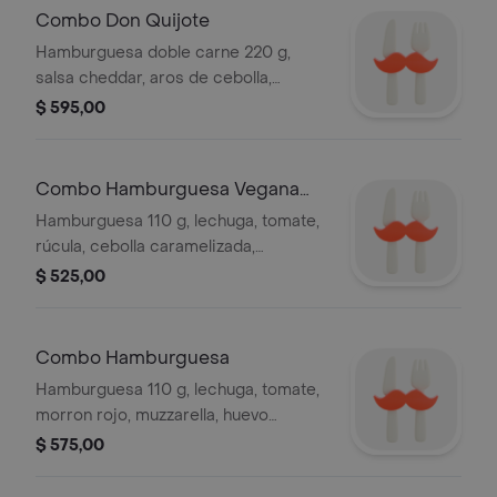
Combo Don Quijote
Hamburguesa doble carne 220 g,
salsa cheddar, aros de cebolla,
lechuga morada y tomate,
$ 595,00
acompañado de papas fritas y
refresco línea pepsi 500 ml.
Combo Hamburguesa Vegana
Cervantes
Hamburguesa 110 g, lechuga, tomate,
rúcula, cebolla caramelizada,
acompañado de papas fritas y
$ 525,00
refresco línea pepsi de 500 ml.
Combo Hamburguesa
Hamburguesa 110 g, lechuga, tomate,
morron rojo, muzzarella, huevo
cocido, muzzarella, acompañado de
$ 575,00
papas fritas y refresco línea pepsi
500 ml.