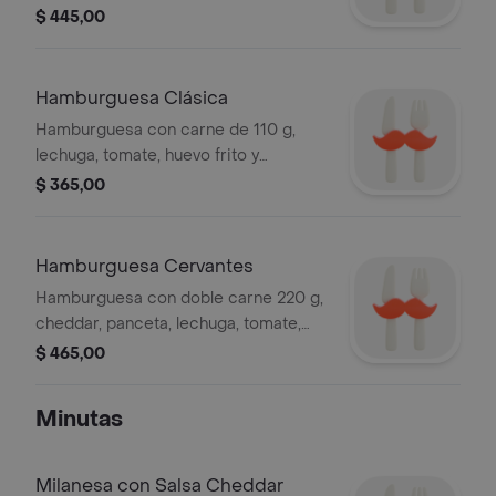
cocido.
$ 445,00
Hamburguesa Clásica
Hamburguesa con carne de 110 g,
lechuga, tomate, huevo frito y
muzzarella.
$ 365,00
Hamburguesa Cervantes
Hamburguesa con doble carne 220 g,
cheddar, panceta, lechuga, tomate,
morrón, huevo frito, cebolla, jamón y
$ 465,00
muzzarella.
Minutas
Milanesa con Salsa Cheddar