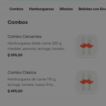
Combos
Hamburguesas
Minutas
Bebidas con Alc
Combos
Combo Cervantes
Hamburguesa doble carne 220 g,
cheddar, panceta, lechuga, tomate,
morrón, huevo frito, cebolla, jamón y
$ 595,00
muzzarella, acompañado de papas
fritas y refresco linea pepsi 500 ml.
Combo Clásica
Hamburguesa de carne 110 g,
lechuga, tomate, huevo frito,
muzzarella, con papas fritas y
$ 495,00
refresco línea pepsi 500 ml.