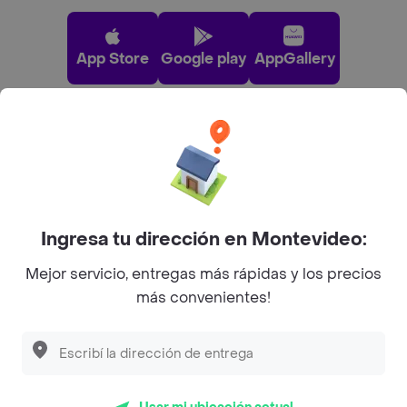
App Store
Google play
AppGallery
Pide tu comida favorita cerca de ti
Categorías
Ingresa tu dirección en Montevideo:
Unite a Rappi
Mejor servicio, entregas más rápidas y los precios
más convenientes!
Sobre Rappi
Facebook
Twitter
Instagram