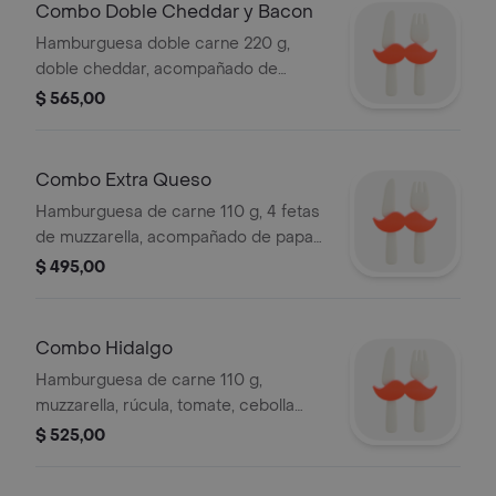
Combo Doble Cheddar y Bacon
Hamburguesa doble carne 220 g,
doble cheddar, acompañado de
papas fritas y refresco línea pepsi
$ 565,00
500 ml.
Combo Extra Queso
Hamburguesa de carne 110 g, 4 fetas
de muzzarella, acompañado de papas
fritas y refresco línea pepsi 500 ml.
$ 495,00
Combo Hidalgo
Hamburguesa de carne 110 g,
muzzarella, rúcula, tomate, cebolla
colorada, panceta, acompañado de
$ 525,00
papas fritas y refresco línea pepsi
500 ml.