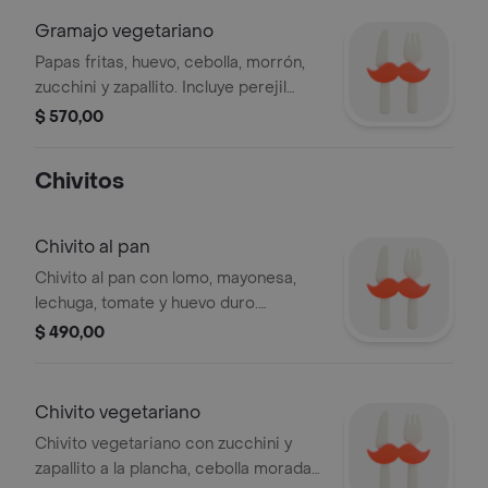
Gramajo vegetariano
Papas fritas, huevo, cebolla, morrón,
zucchini y zapallito. Incluye perejil
fresco y rodajas de limón.
$ 570,00
Chivitos
Chivito al pan
Chivito al pan con lomo, mayonesa,
lechuga, tomate y huevo duro.
Acompañado de papas fritas.
$ 490,00
Chivito vegetariano
Chivito vegetariano con zucchini y
zapallito a la plancha, cebolla morada,