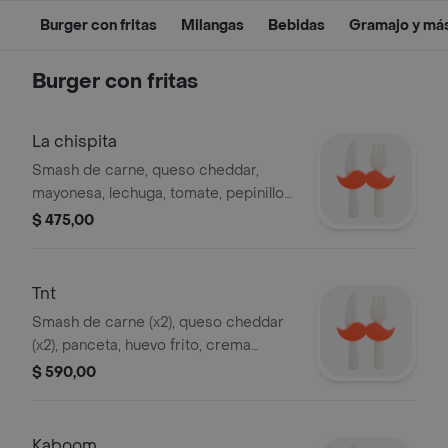
Burger con fritas
Milangas
Bebidas
Gramajo y má
Burger con fritas
La chispita
Smash de carne, queso cheddar,
mayonesa, lechuga, tomate, pepinillos
y cebolla.
$ 475,00
Tnt
Smash de carne (x2), queso cheddar
(x2), panceta, huevo frito, crema
cheddar, salsa tnt.
$ 590,00
Kaboom