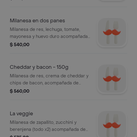
boniatos fritos.
Milanesa en dos panes
Milanesa de res, lechuga, tomate,
mayonesa y huevo duro acompañada
de fritas.
$ 540,00
Cheddar y bacon - 150g
Milanesa de res, crema de cheddar y
chips de bacon, acompañada de
fritas.
$ 560,00
La veggie
Milanesa de zapallito, zucchini y
berenjena (todo x2) acompañada de
papas y mixta con cebolla.