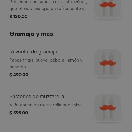
Refresco con sabor a cola, sin azúcar,
que ofrece una opción refrescante y
ligera para acompañar tus comidas.
$ 120,00
Gramajo y más
Revuelto de gramajo
Papas fritas, huevo, cebolla, jamón y
panceta.
$ 490,00
Bastones de muzzarella
6 Bastones de muzzarella con salsa.
$ 395,00