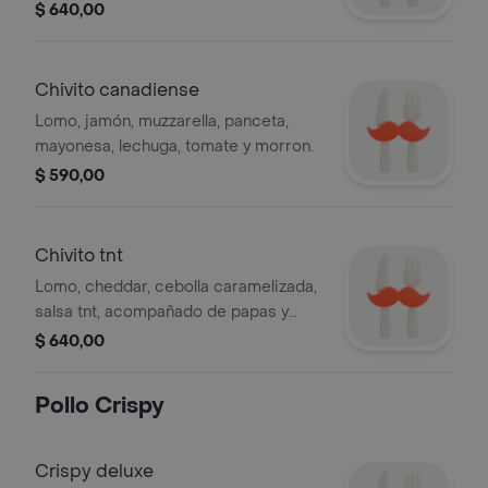
lechuga, tomate, huevo duro y queso,
$ 640,00
acompañado de papas fritas.
Chivito canadiense
Lomo, jamón, muzzarella, panceta,
mayonesa, lechuga, tomate y morron.
$ 590,00
Chivito tnt
Lomo, cheddar, cebolla caramelizada,
salsa tnt, acompañado de papas y
boniatos fritos.
$ 640,00
Pollo Crispy
Crispy deluxe