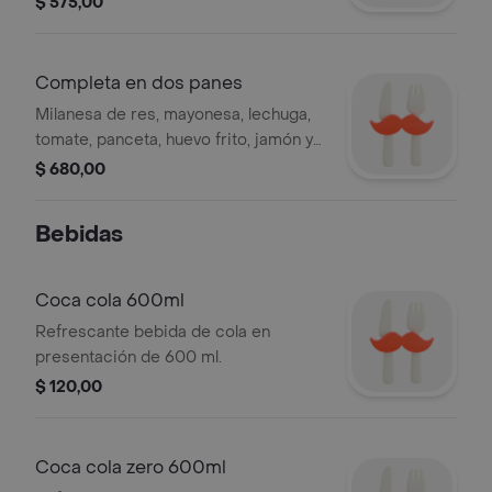
$ 575,00
Completa en dos panes
Milanesa de res, mayonesa, lechuga,
tomate, panceta, huevo frito, jamón y
muzzarella acompañada de fritas.
$ 680,00
Bebidas
Coca cola 600ml
Refrescante bebida de cola en
presentación de 600 ml.
$ 120,00
Coca cola zero 600ml