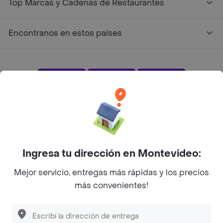
Top Marcas y Cadenas de Restaurantes
Encontranos en estos países
App Store
Google play
AppGallery
Pide tu comida favorita cerca de ti
Ingresa tu dirección en Montevideo:
Mejor servicio, entregas más rápidas y los precios
Categorías
más convenientes!
Unite a Rappi