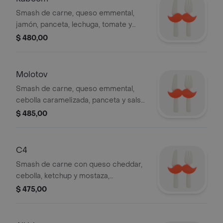
Smash de carne, queso emmental,
jamón, panceta, lechuga, tomate y
mayonesa.
$ 480,00
Molotov
Smash de carne, queso emmental,
cebolla caramelizada, panceta y salsa
barbacoa.
$ 485,00
C4
Smash de carne con queso cheddar,
cebolla, ketchup y mostaza,
acompañado de papas fritas.
$ 475,00