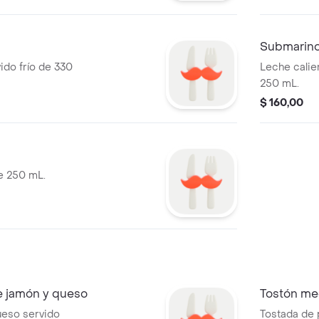
Submarin
ido frío de 330
Leche calie
250 mL.
$ 160,00
e 250 mL.
e jamón y queso
Tostón me
ueso servido
Tostada de p