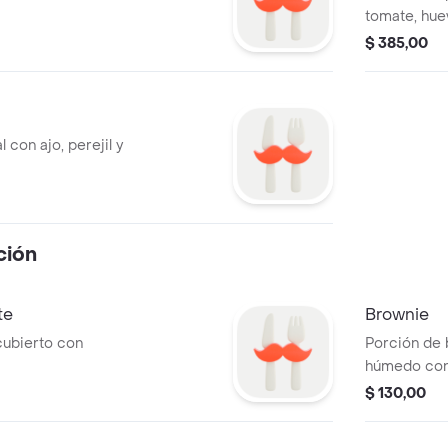
tomate, hue
inspirada e
$ 385,00
 con ajo, perejil y
ción
te
Brownie
ubierto con
Porción de 
húmedo con
y frutillas.
$ 130,00