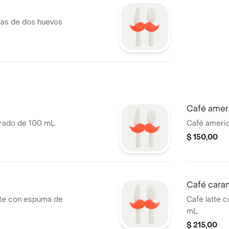
das de dos huevos
Café amer
rado de 100 mL.
Café americ
$ 150,00
Café caram
nte con espuma de
Café latte 
mL.
$ 215,00