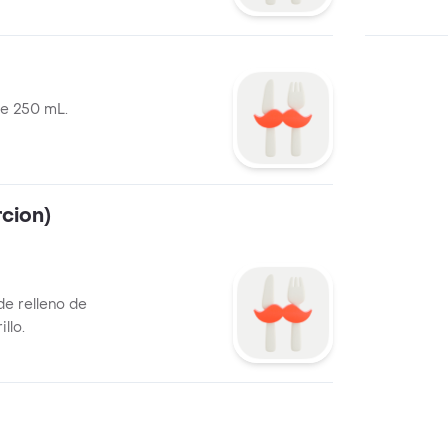
de 250 mL.
cion)
de relleno de
llo.