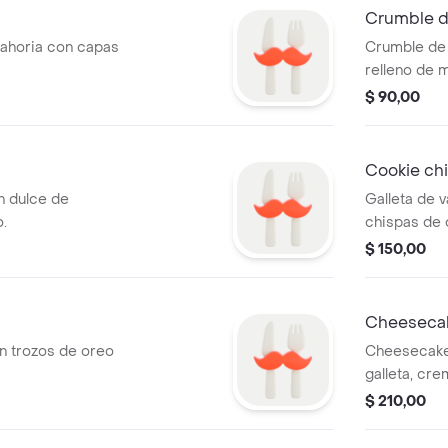
Crumble 
nahoria con capas
Crumble de 
relleno de 
$ 90,00
Cookie ch
on dulce de
Galleta de v
o.
chispas de 
$ 150,00
Cheesecak
n trozos de oreo
Cheesecake
galleta, cr
frutos rojo
$ 210,00
individual.