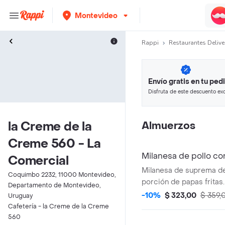
Montevideo
Rappi
Restaurantes Delive
Envío gratis en tu ped
Disfruta de este descuento exc
pagando con métodos de pago
la Creme de la
Almuerzos
Creme 560 - La
Milanesa de pollo con
Comercial
Milanesa de suprema de
Coquimbo 2232, 11000 Montevideo,
porción de papas fritas.
Departamento de Montevideo,
-10%
$ 323,00
$ 359,
Uruguay
Cafetería - la Creme de la Creme
560