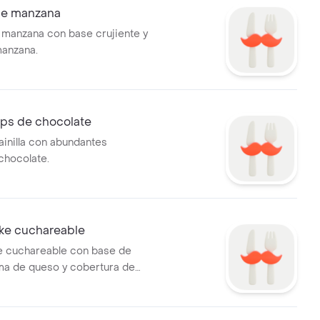
de manzana
manzana con base crujiente y
manzana.
ips de chocolate
ainilla con abundantes
chocolate.
e cuchareable
 cuchareable con base de
ema de queso y cobertura de
s. Presentado en envase