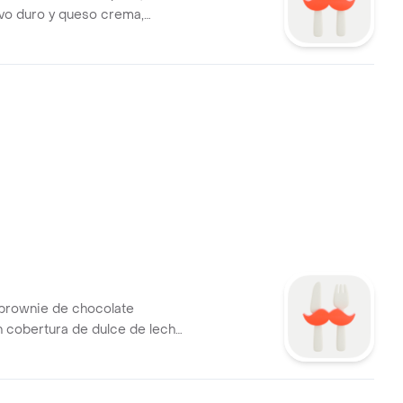
vo duro y queso crema,
n sabores mediterráneos.
brownie de chocolate
 cobertura de dulce de leche