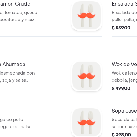
 Jamón Crudo
Ensalada 
o, tomates, queso
Ensalada co
 aceitunas y maíz
pollo, palta
crema de q
$ 539,00
sa Ahumada
Wok de Ve
 desmechada con
Wok caliente
 soja y salsa
cebolla, jen
ón.
aceite de s
$ 499,00
Sopa case
ga de pollo
Sopa de cal
egetales, salsa
sabor suave
samo. Base a
$ 398,00