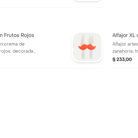
n Frutos Rojos
Alfajor XL
on crema de
Alfajor arte
 rojos, decorada
zanahoria, 
jos
frosting de
$ 233,00