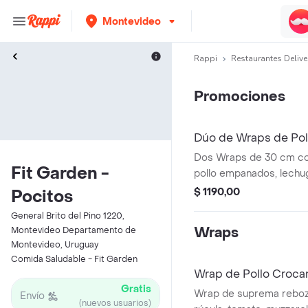
Montevideo
Rappi
Restaurantes Delive
Promociones
Dúo de Wraps de Poll
Dos Wraps de 30 cm co
Fit Garden -
pollo empanados, lechug
zanahoria y alioli. Viene
$ 1190,00
Pocitos
extra crocantes.
General Brito del Pino 1220,
Wraps
Montevideo Departamento de
Montevideo, Uruguay
Comida Saludable - Fit Garden
Wrap de Pollo Croca
Gratis
Wrap de suprema reboz
Envío
(nuevos usuarios)