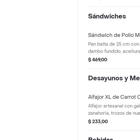
elección.
Sándwiches
Sándwich de Pollo M
Pan batta de 25 cm con 
dambo fundido, aceituna
rúcula.
$ 469,00
Desayunos y Me
Alfajor XL de Carrot 
Alfajor artesanal con ga
zanahoria, trozos de nu
frosting de crema.
$ 233,00