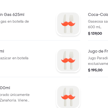
sin Gas 625ml
Coca-Cola
 gas en botella de
Gaseosa sab
600 mL.
$ 139,00
ml
Jugo de Fr
azúcar en botella
Jugo Paradi
exclusivamen
azúcar agre
$ 195,00
 500ml
aborado únicamente
Zanahoria. Viene
o