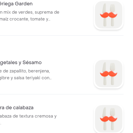
Griega Garden
n mix de verdes, suprema de
, maíz crocante, tomate y
ueso.
getales y Sésamo
 de zapallito, berenjena,
gibre y salsa teriyaki con
ésamo. Base a elección.
ra de calabaza
abaza de textura cremosa y
.