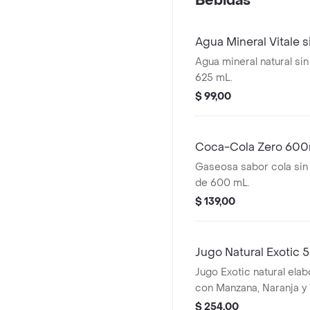
Bebidas
Agua Mineral Vitale 
Agua mineral natural sin
625 mL.
$ 99,00
Coca-Cola Zero 600
Gaseosa sabor cola sin 
de 600 mL.
$ 139,00
Jugo Natural Exotic
Jugo Exotic natural el
con Manzana, Naranja y 
en botella de medio litr
$ 254,00