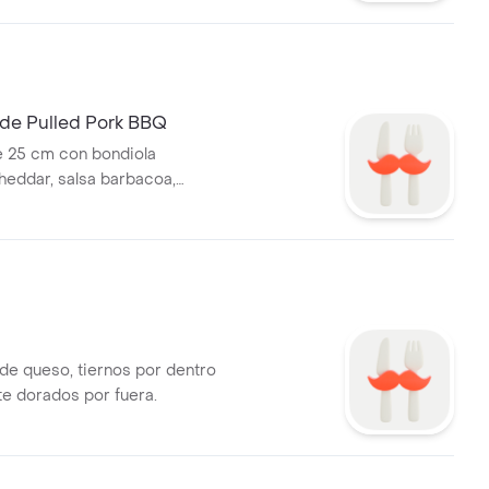
de Pulled Pork BBQ
e 25 cm con bondiola
heddar, salsa barbacoa,
olla.
de queso, tiernos por dentro
te dorados por fuera.