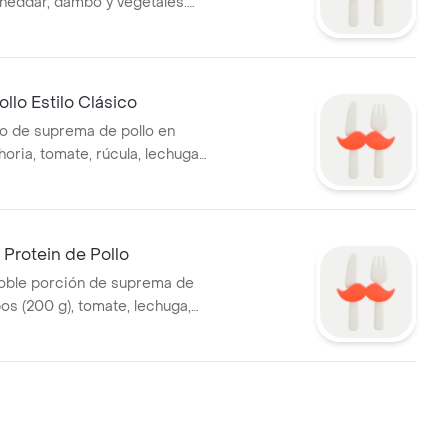
heddar, dambo y vegetales.
añado de boniatos fritos.
llo Estilo Clásico
o de suprema de pollo en
oria, tomate, rúcula, lechuga,
itunas con salsa a elección
Protein de Pollo
oble porción de suprema de
os (200 g), tomate, lechuga,
so. Salsa a elección.