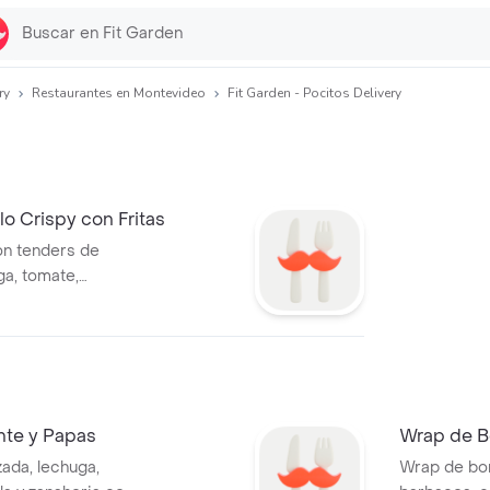
ry
Restaurantes en Montevideo
Fit Garden - Pocitos Delivery
o Crispy con Fritas
n tenders de
a, tomate,
n con papas fritas
nte y Papas
Wrap de B
ada, lechuga,
Wrap de bon