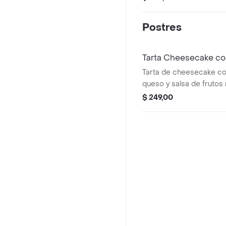
Postres
Tarta Cheesecake co
Tarta de cheesecake c
queso y salsa de frutos
mermelada de frutos ro
$ 249,00