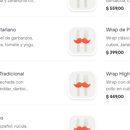
la y zanahoria con
barbacoa, c
akhouse.
Viene acomp
$ 559,00
tariano
Wrap de Po
afel de garbanzos,
Wrap clásic
ia, tomate y yogur
cubos, zanah
queso y ace
$ 399,00
Tradicional
Wrap High 
mechada con
Wrap con d
eddar, danbo,
pollo en cub
y lechuga.
rúcula y que
$ 449,00
do
pañol, rúcula,