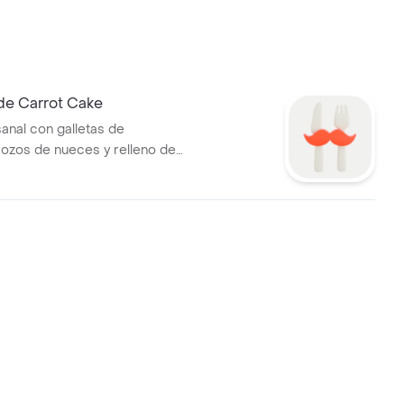
 de Carrot Cake
sanal con galletas de
trozos de nueces y relleno de
 crema.