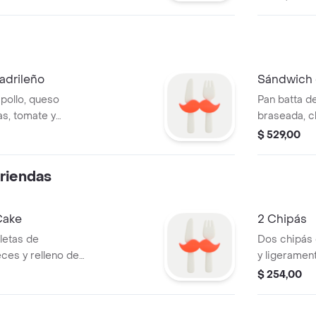
adrileño
Sándwich 
pollo, queso
Pan batta d
s, tomate y
braseada, c
tomate y ceb
$ 529,00
riendas
Cake
2 Chipás
lletas de
Dos chipás 
eces y relleno de
y ligeramen
$ 254,00