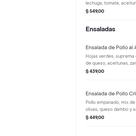
lechuga, tomate, aceitun
casero.
$ 549,00
Ensaladas
Ensalada de Pollo al A
Hojas verdes, suprema 
de queso, aceitunas, za
alioli.
$ 439,00
Ensalada de Pollo Cr
Pollo empanado, mix de
olivas, queso dambo y sal
$ 449,00