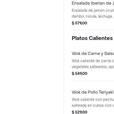
Ensalada Iberian de
Ensalada de jamón crud
dambo, rúcula, lechuga,
tostado.
$ 579,00
Platos Calientes
Wok de Carne y Sal
Wok caliente de carne
vegetales salteados, ajo,
ahumada. Base a elecci
$ 549,00
Wok de Pollo Teriyaki
Wok caliente con pechu
salteada en cubos con v
teriyaki y aceite de sé
$ 529,00