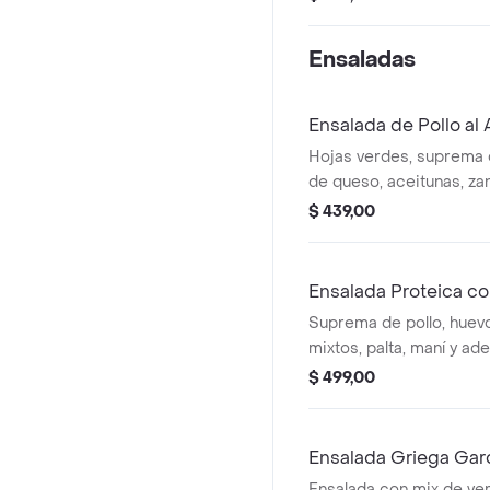
Ensaladas
Ensalada de Pollo al A
Hojas verdes, suprema 
de queso, aceitunas, za
alioli.
$ 439,00
Ensalada Proteica co
Suprema de pollo, huevo
mixtos, palta, maní y a
cheese
$ 499,00
Ensalada Griega Ga
Ensalada con mix de ve