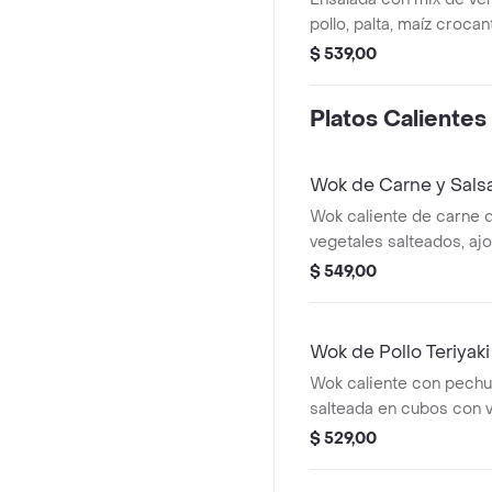
pollo, palta, maíz crocan
crema de queso.
$ 539,00
Platos Calientes
Wok de Carne y Sal
Wok caliente de carne
vegetales salteados, ajo,
ahumada. Base a elecci
$ 549,00
Wok de Pollo Teriyaki
Wok caliente con pechu
salteada en cubos con v
teriyaki y aceite de sé
$ 529,00
elección.