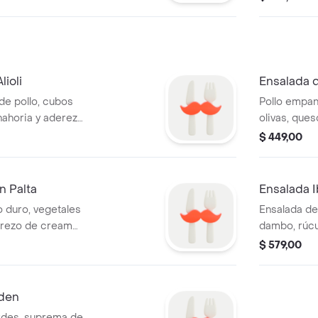
lioli
Ensalada d
de pollo, cubos
Pollo empan
nahoria y aderezo
olivas, ques
$ 449,00
n Palta
Ensalada 
 duro, vegetales
Ensalada de
derezo de cream
dambo, rúcu
tostado.
$ 579,00
rden
rdes, suprema de