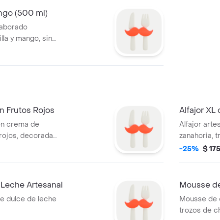
ango (500 ml)
laborado
lla y mango, sin
n Frutos Rojos
Alfajor XL
on crema de
Alfajor arte
 rojos, decorada
zanahoria, 
jos
frosting de
-25%
$ 17
Leche Artesanal
Mousse de
e dulce de leche
Mousse de c
trozos de c