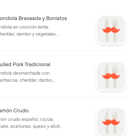
ondiola Braseada y Boniatos
diola en cocción lenta,
heddar, dambo y vegetales.
añado de boniatos fritos.
lled Pork Tradicional
ndiola desmechada con
barbacoa, cheddar, danbo,
te, cebolla y lechuga.
Jamón Crudo
ón crudo español, rúcula,
ate, aceitunas, queso y alioli