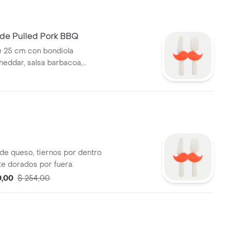
de Pulled Pork BBQ
e 25 cm con bondiola
heddar, salsa barbacoa,
olla.
de queso, tiernos por dentro
te dorados por fuera.
0,00
$ 254,00