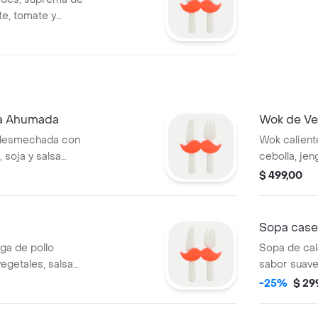
te, tomate y
sa Ahumada
Wok de Ve
 desmechada con
Wok caliente
 soja y salsa
cebolla, jen
ón.
aceite de s
$ 499,00
Sopa case
ga de pollo
Sopa de cal
egetales, salsa
sabor suave
samo. Base a
-25%
$ 29