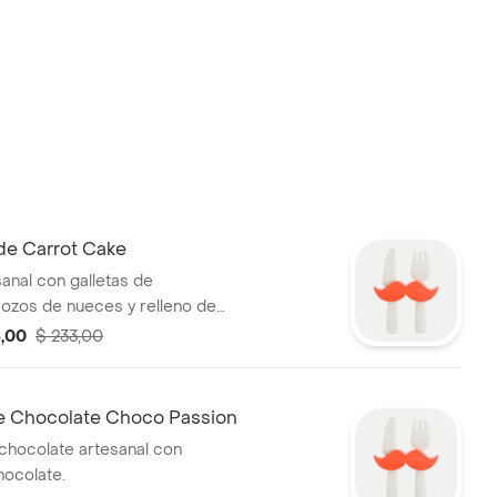
 de Carrot Cake
sanal con galletas de
trozos de nueces y relleno de
 crema.
5,00
$ 233,00
 Chocolate Choco Passion
hocolate artesanal con
hocolate.