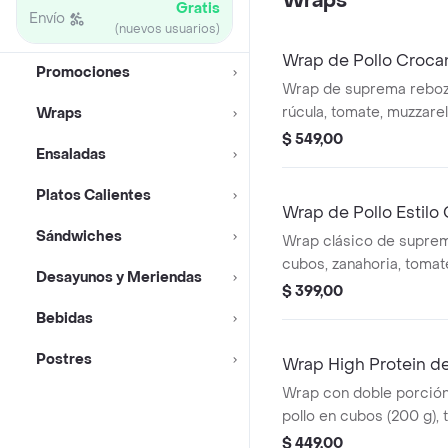
Wraps
Gratis
Envío
(nuevos usuarios)
Wrap de Pollo Croca
Promociones
Wrap de suprema reboz
rúcula, tomate, muzzarel
Wraps
alioli. Incluye papas ste
$ 549,00
Ensaladas
Platos Calientes
Wrap de Pollo Estilo 
Sándwiches
Wrap clásico de suprem
cubos, zanahoria, tomate
Desayunos y Meriendas
queso y aceitunas con s
$ 399,00
Bebidas
Postres
Wrap High Protein de
Wrap con doble porció
pollo en cubos (200 g), 
rúcula y queso. Salsa a 
$ 449,00