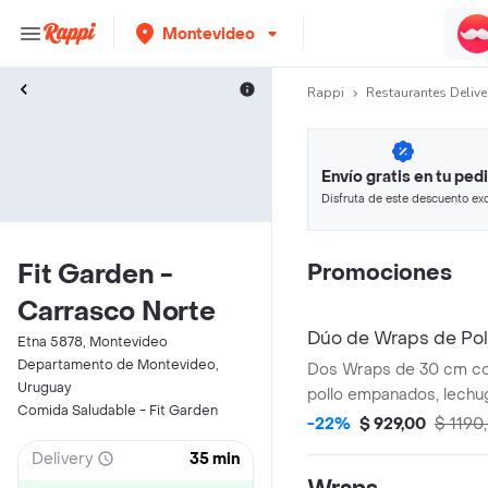
Montevideo
Rappi
Restaurantes Delive
Envío gratis en tu ped
Disfruta de este descuento exc
pagando con métodos de pago
Fit Garden -
Promociones
Carrasco Norte
Dúo de Wraps de Poll
Etna 5878, Montevideo
Departamento de Montevideo,
Dos Wraps de 30 cm co
Uruguay
pollo empanados, lechug
Comida Saludable - Fit Garden
zanahoria y alioli. Viene
-22%
$ 929,00
$ 1190
extra crocantes.
Delivery
35 min