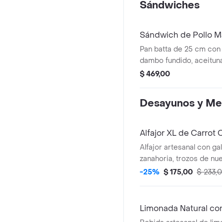
Sándwiches
Sándwich de Pollo M
Pan batta de 25 cm con 
dambo fundido, aceituna
rúcula.
$ 469,00
Desayunos y Me
Alfajor XL de Carrot 
Alfajor artesanal con ga
zanahoria, trozos de nu
frosting de crema.
-25%
$ 175,00
$ 233,
Limonada Natural co