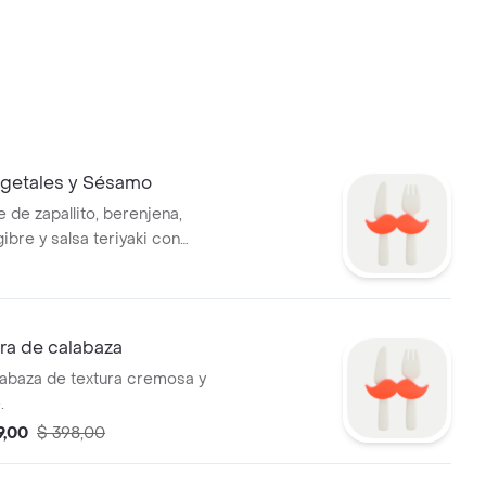
getales y Sésamo
 de zapallito, berenjena,
gibre y salsa teriyaki con
ésamo. Base a elección.
ra de calabaza
abaza de textura cremosa y
.
9,00
$ 398,00