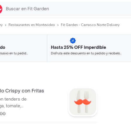
ry
Restaurantes en Montevideo
Fit Garden - Carrasco Norte Delivery
ido
Hasta 25% OFF imperdible
lusivo en tu pedido
Disfruta este descuento en tu pedido y recíbelo
 seleccionados.
en minutos.
o Crispy con Fritas
n tenders de
a, tomate,
n con papas fritas
,00