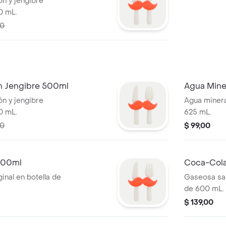
ón y jengibre
0 mL.
00
n Jengibre 500ml
Agua Miner
ón y jengibre
Agua mineral
0 mL.
625 mL.
00
$ 99,00
600ml
Coca-Cola
inal en botella de
Gaseosa sab
de 600 mL.
$ 139,00