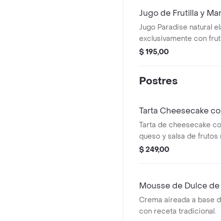
Jugo de Frutilla y M
Jugo Paradise natural e
exclusivamente con fruti
azúcar agregado.
$ 195,00
Postres
Tarta Cheesecake co
Tarta de cheesecake c
queso y salsa de frutos
mermelada de frutos ro
$ 249,00
Mousse de Dulce de 
Crema aireada a base d
con receta tradicional.