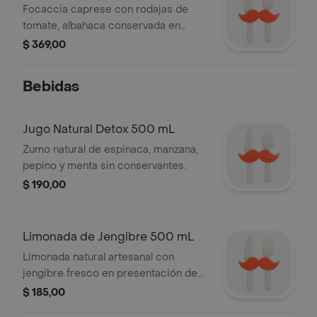
Focaccia caprese con rodajas de
tomate, albahaca conservada en
aceite y queso mozzarella derretido.
$ 369,00
Bebidas
Jugo Natural Detox 500 mL
Zumo natural de espinaca, manzana,
pepino y menta sin conservantes.
$ 190,00
Limonada de Jengibre 500 mL
Limonada natural artesanal con
jengibre fresco en presentación de
500 mL.
$ 185,00