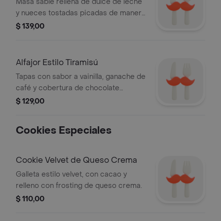
Leche
Masa sablé rellena de dulce de leche
y nueces tostadas picadas de manera
artesanal.
$ 139,00
Alfajor Estilo Tiramisú
Tapas con sabor a vainilla, ganache de
café y cobertura de chocolate
semiamargo.
$ 129,00
Cookies Especiales
Cookie Velvet de Queso Crema
Galleta estilo velvet, con cacao y
relleno con frosting de queso crema.
$ 110,00