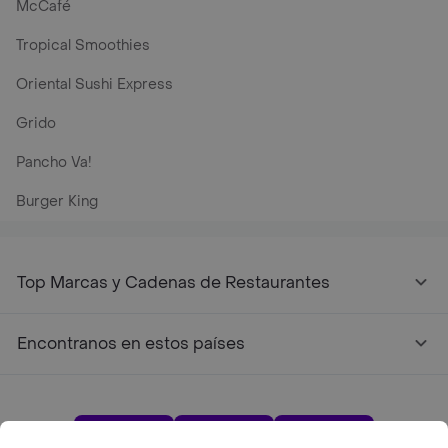
McCafé
Tropical Smoothies
Oriental Sushi Express
Grido
Pancho Va!
Burger King
Top Marcas y Cadenas de Restaurantes
Encontranos en estos países