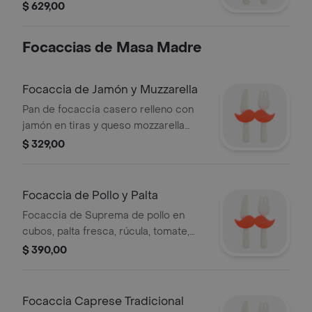
elección del cliente.
$ 629,00
Focaccias de Masa Madre
Focaccia de Jamón y Muzzarella
Pan de focaccia casero relleno con
jamón en tiras y queso mozzarella
fundido.
$ 329,00
Focaccia de Pollo y Palta
Focaccia de Suprema de pollo en
cubos, palta fresca, rúcula, tomate,
queso y aderezo de la casa en
$ 390,00
focaccia.
Focaccia Caprese Tradicional