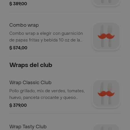
chocolate.
$ 389,00
Combo wrap
Combo wrap a elegir con guarnición
de papas fritas y bebida 10 oz de la
casa.
$ 574,00
Wraps del club
Wrap Classic Club
Pollo grillado, mix de verdes, tomates,
huevo, panceta crocante y queso
crema en tortilla.
$ 379,00
Wrap Tasty Club