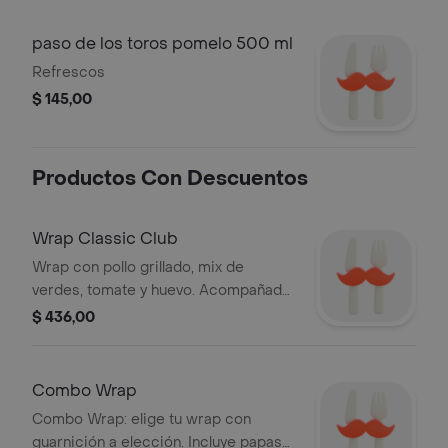
paso de los toros pomelo 500 ml
Refrescos
$ 145,00
Productos Con Descuentos
Wrap Classic Club
Wrap con pollo grillado, mix de
verdes, tomate y huevo. Acompañado
de una ensalada fresca.
$ 436,00
Combo Wrap
Combo Wrap: elige tu wrap con
guarnición a elección. Incluye papas