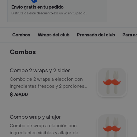
Envío gratis en tu pedido
Disfruta de este descuento exclusivo en tu pedido
pagando con métodos de pago seleccionados.
Combos
Wraps del club
Prensado del club
Para 
Combos
Combo 2 wraps y 2 sides
Combo de 2 wraps a elección con
ingredientes frescos y 2 porciones
de papas fritas.
$ 769,00
Combo wrap y alfajor
Combo de wrap a elección con
ingredientes visibles y alfajor de