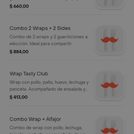
fritas y ensalada. Ideal para una
$ 660,00
persona.
Combo 2 Wraps + 2 Sides
Combo de 2 wraps y 2 guarniciones a
elección. Ideal para compartir.
$ 884,00
Wrap Tasty Club
Wrap con pollo, palta, huevo, lechuga y
panceta. Acompañado de ensalada y
croquetas.
$ 413,00
Combo Wrap + Alfajor
Combo de wrap con pollo, lechuga,