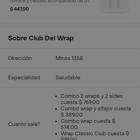
tomate y cebolla, acompañado de un
alfajor con dulce de leche.
$ 447,00
Sobre Club Del Wrap
Dirección
Minas 1358
Especialidad
Saludable
Combo 2 wraps y 2 sides
cuesta $ 769,00
Combo wrap y alfajor cuesta
$ 389,00
Combo wrap cuesta $
Cuanto sale?
574,00
Wrap Classic Club cuesta $
379,00