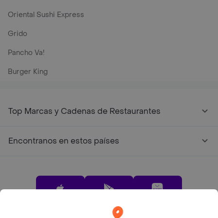
Oriental Sushi Express
Grido
Pancho Va!
Burger King
Top Marcas y Cadenas de Restaurantes
Encontranos en estos países
App Store
Google play
AppGallery