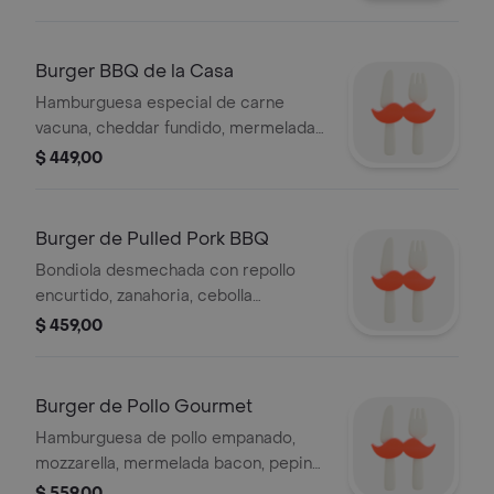
Burger BBQ de la Casa
Hamburguesa especial de carne
vacuna, cheddar fundido, mermelada
bacon, panceta crocante y cebolla
$ 449,00
caramelizada con salsa barbacoa.
Burger de Pulled Pork BBQ
Bondiola desmechada con repollo
encurtido, zanahoria, cebolla
caramelizada, barbacoa y mermelada
$ 459,00
bacon, guarnición a elegir.
Burger de Pollo Gourmet
Hamburguesa de pollo empanado,
mozzarella, mermelada bacon, pepino,
rúcula, tomate y alioli,
$ 559,00