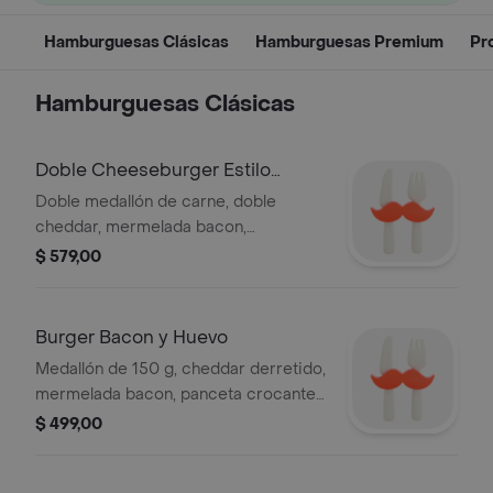
Hamburguesas Clásicas
Hamburguesas Premium
Pr
Hamburguesas Clásicas
Doble Cheeseburger Estilo
Americano
Doble medallón de carne, doble
cheddar, mermelada bacon,
pepinillos, cebolla y salsa de la casa,
$ 579,00
con acompañamiento a elección.
Burger Bacon y Huevo
Medallón de 150 g, cheddar derretido,
mermelada bacon, panceta crocante,
huevo frito y alioli, guarnición a
$ 499,00
eleccion.