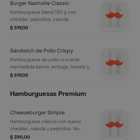
Burger Nashville Classic
Hamburguesa blend 150 g con
cheddar, pepinillos, cebolla
caramelizada y mermelada bacon,
$ 519,00
viene con guarnición a elección
Sándwich de Pollo Crispy
Hamburguesa de pollo crocante,
mermelada bacon, lechuga, tomate y
cheddar en pan de papa con alioli,
$ 519,00
viene con guarnición a elección
Hamburguesas Premium
Cheeseburger Simple
Hamburguesa clásica con queso
cheddar, cebolla y pepinillos. No
incluye guarnición.
$ 390,00