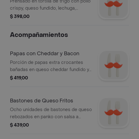
Prensado en tortilla de trigo con pollo
crispy, queso fundido, lechuga,
tomate y salsa. Tostado al momento
$ 398,00
para que quede bien caliente y
crocante.
Acompañamientos
Papas con Cheddar y Bacon
Porción de papas extra crocantes
bañadas en queso cheddar fundido y
panceta picada.
$ 419,00
Bastones de Queso Fritos
Ocho unidades de bastones de queso
rebozados en panko con salsa a
elección.
$ 439,00