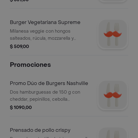
acompañamiento a elección,
Burger Vegetariana Supreme
Milanesa veggie con hongos
salteados, rúcula, mozzarella y
babaganoush en pan de papa,
$ 509,00
guarnición a elegir.
Promociones
Promo Dúo de Burgers Nashville
Dos hamburguesas de 150 g con
cheddar, pepinillos, cebolla
caramelizada y mermelada bacon.
$ 1090,00
Incluye papas con cheddar.
Prensado de pollo crispy