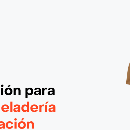
ción
para
eladería
ación