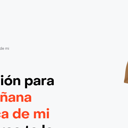
de mi
ción
para
añana
a de mi