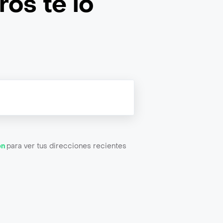
os te lo
ón
para ver tus direcciones recientes