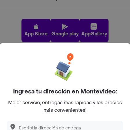
App Store
Google play
AppGallery
Pide tu comida favorita cerca de ti
Categorías
Ingresa tu dirección en Montevideo:
Unite a Rappi
Mejor servicio, entregas más rápidas y los precios
más convenientes!
Sobre Rappi
Descubre las
PROMOCIONES
que tenemos
para ti