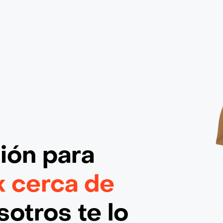
ción
para
x cerca de
otros te lo