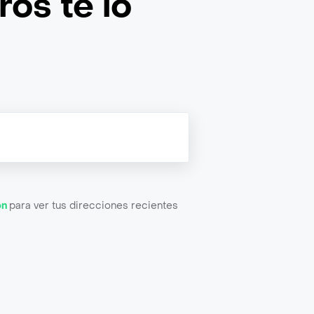
os te lo
ón
para ver tus direcciones recientes