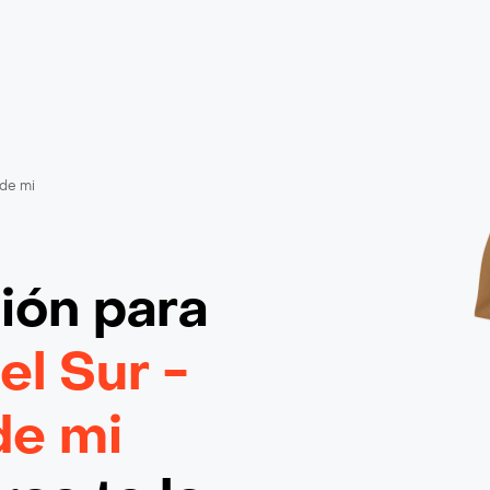
 de mi
ción
para
el Sur -
de mi