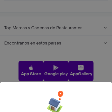
Top Marcas y Cadenas de Restaurantes
Encontranos en estos países
App Store
Google play
AppGallery
Pide tu comida favorita cerca de ti