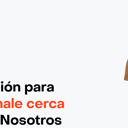
ción
para
nale cerca
¡Nosotros