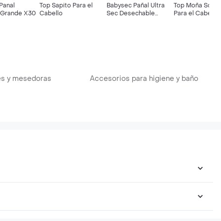
Panal
Top Sapito Para el
Babysec Pañal Ultra
Top Moña Scrun
 Grande X30
Cabello
Sec Desechable
Para el Cabello
Pequeño
s y mesedoras
Accesorios para higiene y baño