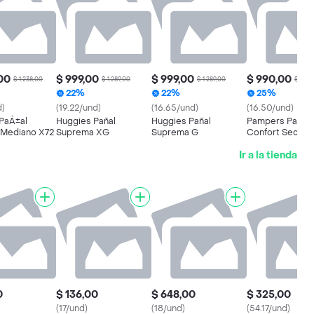
,00
$ 999,00
$ 999,00
$ 990,00
$ 1.238,00
$ 1.289,00
$ 1.289,00
$ 1.318
22%
22%
25%
d)
(19.22/und)
(16.65/und)
(16.50/und)
PaÃ±al
Huggies Pañal
Huggies Pañal
Pampers Pañal
Mediano X72
Suprema XG
Suprema G
Confort Sec Tal
Ir a la tienda
0
$ 136,00
$ 648,00
$ 325,00
(17/und)
(18/und)
(54.17/und)