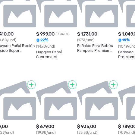
410,00
$ 999,00
$ 1.731,00
$ 1.049
$ 1.289,00
0.50/und)
22%
(1731/und)
15%
bysec Pañal Recién
Pañales Para Bebés
(14.70/und)
(1049/un
cido Súper
Pampers Premium
Huggies Pañal
Babysec 
emium
Care Hipoalergénico
Suprema M
Premium 
Talla Xxxg 52un
7,00
$ 679,00
$ 935,00
$ 789,0
.59/und)
(19.98/und)
(23.38/und)
(789/und)