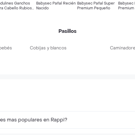
dulines Ganchos
Babysec Pañal Recién
Babysec Pañal Super
Babysec 
ra Cabello Rubios
Nacido
Premium Pequeño
Premium
derey
Pasillos
 bebés
Cobijas y blancos
Caminadore
bes mas populares en Rappi?