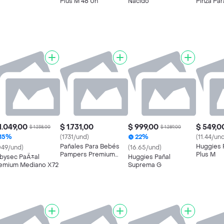
Plus M 48 Un
Nacido
Pinza Par
Sapo Col
1.049,00
$ 1.731,00
$ 999,00
$ 549,0
$ 1.238,00
$ 1.289,00
15%
(1731/und)
22%
(11.44/un
Pañales Para Bebés
Huggies 
049/und)
(16.65/und)
Pampers Premium
Plus M
bysec PaÃ±al
Huggies Pañal
Care Hipoalergénico
emium Mediano X72
Suprema G
Talla Xxxg 52un