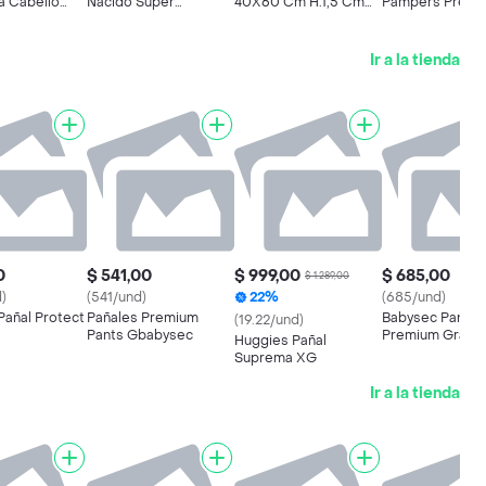
a Cabello
Nacido Súper
40X60 Cm H.1,5 Cm
Pampers Premi
ores
Premium
Beware Of The Dog
Care Hipoalerg
Talla Xxxg 52un
Ir a la tienda
0
$ 541,00
$ 999,00
$ 685,00
$ 1.289,00
d)
(541/und)
22%
(685/und)
Pañal Protect
Pañales Premium
Babysec Panal
(19.22/und)
Pants Gbabysec
Premium Grand
Huggies Pañal
Suprema XG
Ir a la tienda