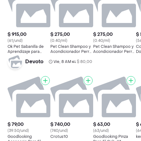
$ 915,00
$ 275,00
$ 275,00
$ 
(61/und)
(0.40/ml)
(0.40/ml)
(5
Ok Pet Sabanilla de
Pet Clean Shampoo y
Pet Clean Shampoo y
Co
Aprendizaje para
Acondicionador Perro
Acondicionador Perro
Do
Mascotas
5 en 1 700 mL
Pelo Oscuro 700 mL
Me
Devoto
Vie, 8 AM
$ 80,00
•
$ 79,00
$ 740,00
$ 63,00
$ 
(39.50/und)
(740/und)
(63/und)
(6
Goodlooking
Crotus10
Goodlooking Pinza
ke