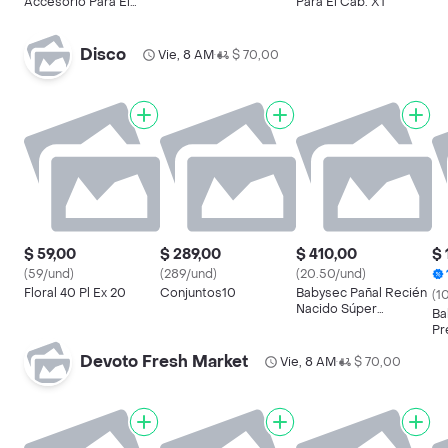
Accesorio Para El
Para El Cab. X1
Cabelloun
Disco
Vie, 8 AM
$ 70,00
•
$ 59,00
$ 289,00
$ 410,00
$ 
(59/und)
(289/und)
(20.50/und)
Floral 40 Pl Ex 20
Conjuntos10
Babysec Pañal Recién
(1
Nacido Súper
Ba
Premium
Pr
Devoto Fresh Market
Vie, 8 AM
$ 70,00
•