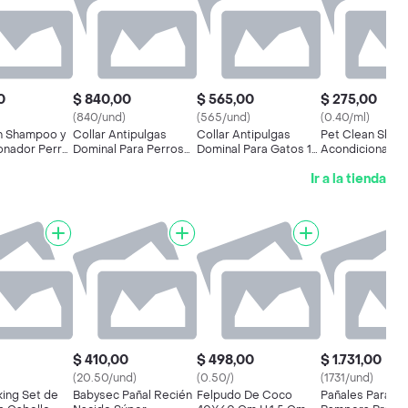
0
$ 840,00
$ 565,00
$ 275,00
(840/und)
(565/und)
(0.40/ml)
n Shampoo y
Collar Antipulgas
Collar Antipulgas
Pet Clean Sham
onador Perro
Dominal Para Perros
Dominal Para Gatos 1
Acondicionador
ro 700 mL
Grandes 1 U
U
Ph Neutro 700 
Ir a la tienda
$ 410,00
$ 498,00
$ 1.731,00
(20.50/und)
(0.50/)
(1731/und)
ing Set de
Babysec Pañal Recién
Felpudo De Coco
Pañales Para B