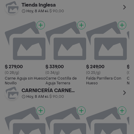
Mariscos
Sabor a Carne
Adulto Carne
en 
Tienda Inglesa
Hoy, 8 AM
$ 90,00
•
$ 279,00
$ 339,00
$ 249,00
$ 2
(0.28/g)
(0.34/g)
(0.25/g)
(0.3
Carne Aguja sin Hueso
Carne Costilla de
Falda Parrillera Con
Car
Novillo
Aguja Ternera
Hueso
Novi
CARNICERÍA CARNELANDIA
Hoy, 8 AM
$ 90,00
•