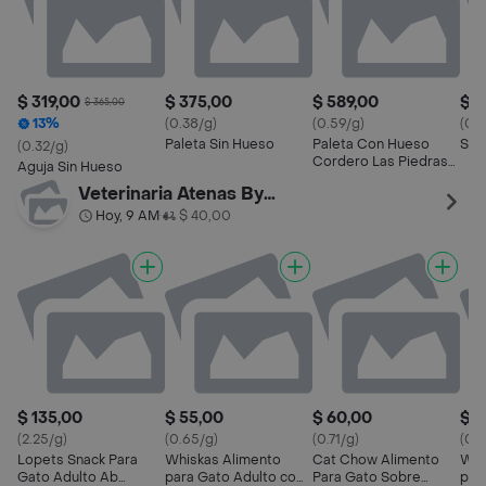
$ 319,00
$ 375,00
$ 589,00
$ 3
$ 365,00
13%
(0.38/g)
(0.59/g)
(0.3
Paleta Sin Hueso
Paleta Con Hueso
Sea
(0.32/g)
Cordero Las Piedras
Aguja Sin Hueso
Al Vacío Aprox.
Veterinaria Atenas By Palermo
Hoy, 9 AM
$ 40,00
•
$ 135,00
$ 55,00
$ 60,00
$ 5
(2.25/g)
(0.65/g)
(0.71/g)
(0.
Lopets Snack Para
Whiskas Alimento
Cat Chow Alimento
Whi
Gato Adulto Ab
para Gato Adulto con
Para Gato Sobre
par