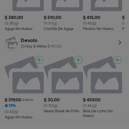
$ 380,00
$ 510,00
$ 415,00
$ 3
(0.38/g)
(0.51/g)
(0.42/g)
(0.3
Aguja Sin Hueso
Costilla De Aguja
Peceto Sin Hueso
Pal
Devoto
Hoy, 8 AM
$ 90,00
•
$ 319,00
$ 30,00
$ 459,00
$ 365,00
13%
(0.30/g)
(0.46/g)
Seara Steak de Pollo
Bola De Lomo Sin
(0.32/g)
Hueso
Aguja Sin Hueso