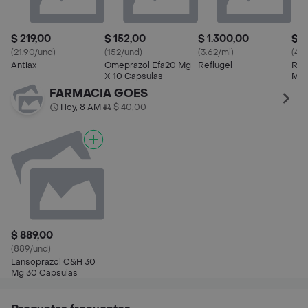
$ 219,00
$ 152,00
$ 1.300,00
$ 7
(21.90/und)
(152/und)
(3.62/ml)
(4.2
Antiax
Omeprazol Efa20 Mg
Reflugel
Ref
X 10 Capsulas
Man
FARMACIA GOES
Hoy, 8 AM
$ 40,00
•
$ 889,00
(889/und)
Lansoprazol C&H 30
Mg 30 Capsulas