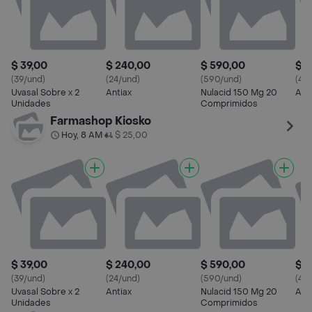
$ 39,00
$ 240,00
$ 590,00
$ 7
(39/und)
(24/und)
(590/und)
(4.8
Uvasal Sobre x 2
Antiax
Nulacid 150 Mg 20
Ant
Unidades
Comprimidos
Farmashop Kiosko
Hoy, 8 AM
$ 25,00
•
$ 39,00
$ 240,00
$ 590,00
$ 7
(39/und)
(24/und)
(590/und)
(4.8
Uvasal Sobre x 2
Antiax
Nulacid 150 Mg 20
Ant
Unidades
Comprimidos