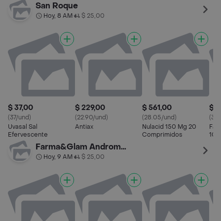
San Roque
Hoy, 8 AM
$ 25,00
•
$ 37,00
$ 229,00
$ 561,00
$ 3
(37/und)
(22.90/und)
(28.05/und)
(33
Uvasal Sal
Antiax
Nulacid 150 Mg 20
Fam
Efervescente
Comprimidos
10 
Farma&Glam Andromeda
Hoy, 9 AM
$ 25,00
•