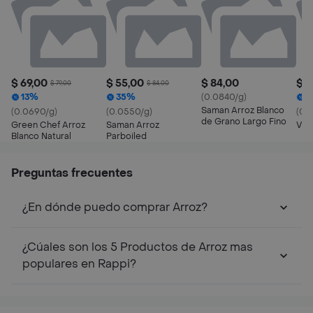
$ 69,00
$ 55,00
$ 84,00
$ 3
$ 79,00
$ 84,00
13%
35%
(0.0840/g)
2
Saman Arroz Blanco
(0.0690/g)
(0.0550/g)
(0.
de Grano Largo Fino
Green Chef Arroz
Saman Arroz
Vid
Blanco Natural
Parboiled
Preguntas frecuentes
¿En dónde puedo comprar Arroz?
¿Cúales son los 5 Productos de Arroz mas
populares en Rappi?