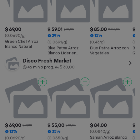
$ 69,00
$ 59,01
$ 85,00
$ 8
$ 83,00
$ 100,00
(0.0690/g)
29%
15%
1
Green Chef Arroz
(0.0591/g)
(0.43/g)
(0.4
Blanco Natural
Blue Patna Arroz
Blue Patna Arroz con
Blu
Blanco Lider en
Vegetales
Que
Calidad
Disco Fresh Market
46 min o prog.
$ 30,00
•
$ 69,00
$ 55,00
$ 84,00
$ 2
$ 79,00
$ 84,00
13%
35%
(0.0840/g)
1
Saman Arroz Blanco
(0.0690/g)
(0.0550/g)
(0.