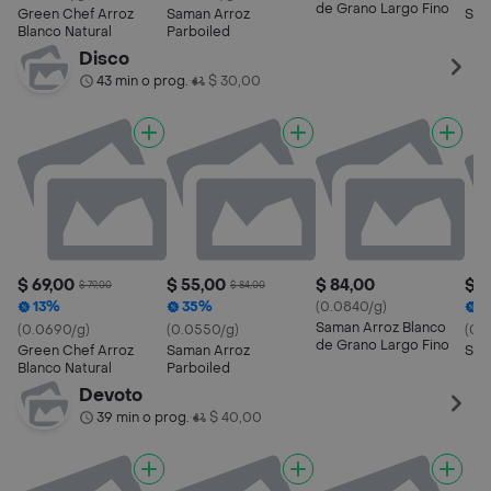
de Grano Largo Fino
Green Chef Arroz
Saman Arroz
Sam
Blanco Natural
Parboiled
Disco
43 min o prog.
$ 30,00
•
$ 69,00
$ 55,00
$ 84,00
$ 2
$ 79,00
$ 84,00
13%
35%
(0.0840/g)
1
Saman Arroz Blanco
(0.0690/g)
(0.0550/g)
(0.
de Grano Largo Fino
Green Chef Arroz
Saman Arroz
Sam
Blanco Natural
Parboiled
Devoto
39 min o prog.
$ 40,00
•