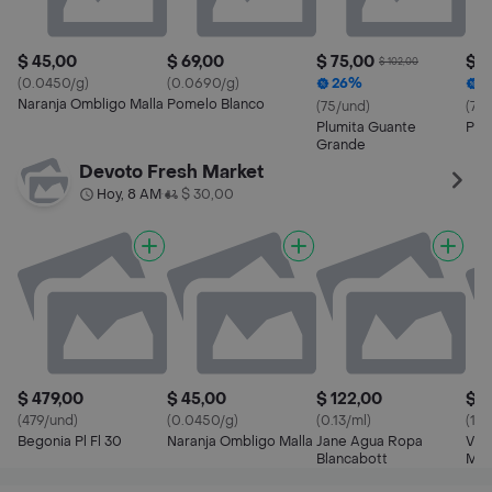
$ 45,00
$ 69,00
$ 75,00
$ 7
$ 102,00
(0.0450/g)
(0.0690/g)
26%
2
Naranja Ombligo Malla
Pomelo Blanco
(75/und)
(75
Plumita Guante
Plu
Grande
Devoto Fresh Market
Hoy, 8 AM
$ 30,00
•
$ 479,00
$ 45,00
$ 122,00
$ 1
(479/und)
(0.0450/g)
(0.13/ml)
(10
Begonia Pl Fl 30
Naranja Ombligo Malla
Jane Agua Ropa
Viru
Blancabott
Mul