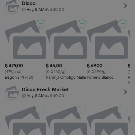
Disco
Hoy, 8 AM
$ 30,00
•
$ 479,00
$ 45,00
$ 69,00
$ 1
(479/und)
(0.0450/g)
(0.0690/g)
(10
Begonia Pl Fl 30
Naranja Ombligo Malla
Pomelo Blanco
Viru
Mul
Disco Fresh Market
Hoy, 8 AM
$ 40,00
•