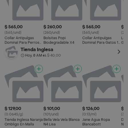
$ 565,00
$ 260,00
$ 565,00
$ 1
(565/und)
(260/und)
(565/und)
(2.2
Collar Antipulgas
Bolsitas Popi
Collar Antipulgas
Lop
Dominal Para Perros
Biodegradable X4
Dominal Para Gatos 1
Gat
Medianos 1 U
U
Tienda Inglesa
Hoy, 8 AM
$ 40,00
•
$ 129,00
$ 101,00
$ 126,00
$ 3
(0.0645/g)
(101/und)
(0.13/ml)
(35
Tienda Inglesa Naranja
Bella Vela Vela Blanca
Jane Agua Ropa
Dur
Ombligo En Malla
N4 Lisa
Blancabott
Nar