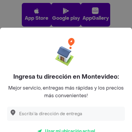
App Store
Google play
AppGallery
Pide tu comida favorita cerca de ti
Categorías
Ingresa tu dirección en Montevideo:
Unite a Rappi
Mejor servicio, entregas más rápidas y los precios
más convenientes!
Sobre Rappi
Facebook
Twitter
Instagram
Usar mi ubicación actual