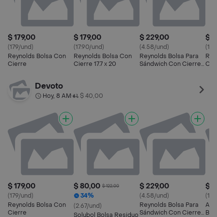
$ 179,00
$ 179,00
$ 229,00
$ 3
(179/und)
(17.90/und)
(4.58/und)
(13.
Reynolds Bolsa Con
Reynolds Bolsa Con
Reynolds Bolsa Para
Rey
Cierre
Cierre 17.7 x 20
Sándwich Con Cierre
Cie
14.9 x 16.5 cm
17.7
Devoto
Hoy, 8 AM
$ 40,00
•
$ 179,00
$ 80,00
$ 229,00
$ 1
$ 122,00
(179/und)
34%
(4.58/und)
(10
Reynolds Bolsa Con
Reynolds Bolsa Para
Alo
(2.67/und)
Cierre
Sándwich Con Cierre
Bol
Solubol Bolsa Residuo