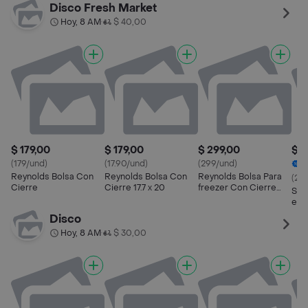
en Salsa
Sal
Disco Fresh Market
Hoy, 8 AM
$ 40,00
•
$ 179,00
$ 179,00
$ 299,00
$ 8
(179/und)
(17.90/und)
(299/und)
3
Reynolds Bolsa Con
Reynolds Bolsa Con
Reynolds Bolsa Para
(2.6
Cierre
Cierre 17.7 x 20
freezer Con Cierre
Sol
Medium 20.3 x 17 cm
en 
cm
Disco
Hoy, 8 AM
$ 30,00
•