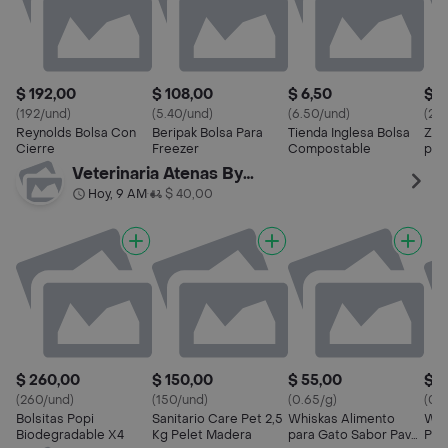
$ 192,00
$ 108,00
$ 6,50
$ 2
(192/und)
(5.40/und)
(6.50/und)
(21.
Reynolds Bolsa Con
Beripak Bolsa Para
Tienda Inglesa Bolsa
Zip
Cierre
Freezer
Compostable
par
Cier
Veterinaria Atenas By Palermo
Hoy, 9 AM
$ 40,00
•
$ 260,00
$ 150,00
$ 55,00
$ 5
(260/und)
(150/und)
(0.65/g)
(0.
Bolsitas Popi
Sanitario Care Pet 2,5
Whiskas Alimento
Whi
Biodegradable X4
Kg Pelet Madera
para Gato Sabor Pavo
Par