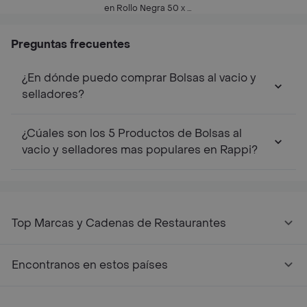
14.9 x 16.5 cm
Cier
en Rollo Negra 50 x 62
cm
Preguntas frecuentes
¿En dónde puedo comprar Bolsas al vacio y
selladores?
¿Cúales son los 5 Productos de Bolsas al
vacio y selladores mas populares en Rappi?
Top Marcas y Cadenas de Restaurantes
Encontranos en estos países