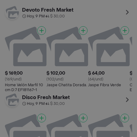
Devoto Fresh Market
Hoy, 9 PM
$ 30,00
•
$ 169,00
$ 102,00
$ 64,00
$ 1
(169/und)
(102/und)
(64/und)
(0.3
Home Velón Marfil 10
Jaspe Chatita Dorada.
Jaspe Fibra Verde
Cer
cm D:7 EF181167-1
Eco
Cla
Disco Fresh Market
Hoy, 9 PM
$ 30,00
•