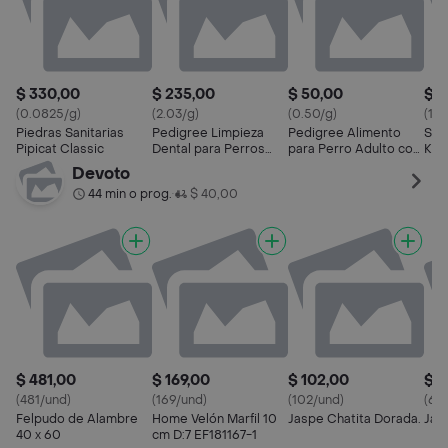
$ 330,00
$ 235,00
$ 50,00
$ 1
(0.0825/g)
(2.03/g)
(0.50/g)
(15
Piedras Sanitarias
Pedigree Limpieza
Pedigree Alimento
Sani
Pipicat Classic
Dental para Perros
para Perro Adulto con
Kg 
Raza Grande
Carne en Salsa
Devoto
44 min o prog.
$ 40,00
•
$ 481,00
$ 169,00
$ 102,00
$ 6
(481/und)
(169/und)
(102/und)
(64
Felpudo de Alambre
Home Velón Marfil 10
Jaspe Chatita Dorada.
Jas
40 x 60
cm D:7 EF181167-1