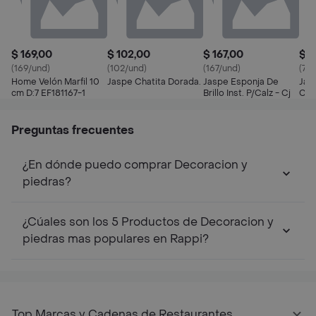
$ 169,00
$ 102,00
$ 167,00
$ 7
(169/und)
(102/und)
(167/und)
(72/
Home Velón Marfil 10
Jaspe Chatita Dorada.
Jaspe Esponja De
Jas
cm D:7 EF181167-1
Brillo Inst. P/Calz - Cj
Cua
Preguntas frecuentes
¿En dónde puedo comprar Decoracion y
piedras?
¿Cúales son los 5 Productos de Decoracion y
piedras mas populares en Rappi?
Top Marcas y Cadenas de Restaurantes