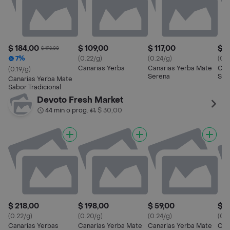
$ 184,00
$ 109,00
$ 117,00
$ 2
$ 198,00
7%
(0.22/g)
(0.24/g)
(0.2
Canarias Yerba
Canarias Yerba Mate
Can
(0.19/g)
Serena
Ser
Canarias Yerba Mate
Sabor Tradicional
Devoto Fresh Market
44 min o prog.
$ 30,00
•
$ 218,00
$ 198,00
$ 59,00
$ 1
(0.22/g)
(0.20/g)
(0.24/g)
(0.2
Canarias Yerbas
Canarias Yerba Mate
Canarias Yerba Mate
Can