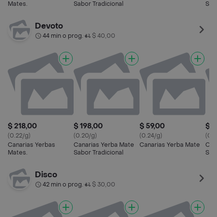
Mates.
Sabor Tradicional
Ser
Devoto
44 min o prog.
$ 40,00
•
$ 218,00
$ 198,00
$ 59,00
$ 1
(0.22/g)
(0.20/g)
(0.24/g)
(0.2
Canarias Yerbas
Canarias Yerba Mate
Canarias Yerba Mate
Can
Mates.
Sabor Tradicional
Ser
Disco
42 min o prog.
$ 30,00
•