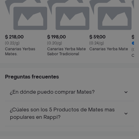
$ 218,00
$ 198,00
$ 59,00
$ 1
(0.22/g)
(0.20/g)
(0.24/g)
7
Canarias Yerbas
Canarias Yerba Mate
Canarias Yerba Mate
(0.2
Mates.
Sabor Tradicional
Can
Preguntas frecuentes
¿En dónde puedo comprar Mates?
¿Cúales son los 5 Productos de Mates mas
populares en Rappi?