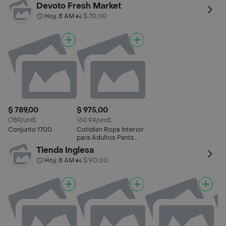
Ultraprotect
Devoto Fresh Market
Hoy, 8 AM
$ 70,00
•
$ 789,00
$ 975,00
(789/und)
(60.94/und)
Conjunto 1700
Cotidian Ropa Interior
para Adultos Pants
Ultraprotect
Tienda Inglesa
Hoy, 8 AM
$ 90,00
•