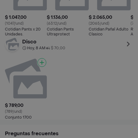
$ 1.047,00
$ 1.136,00
$ 2.065,00
$ 7
(1047/und)
(63.12/und)
(2065/und)
(76
Cotidian Pants x 20
Cotidian Pants
Cotidian Pañal Adulto
Rea
Unidades.
Ultraprotect
Clasico
Adu
Disco
Hoy, 8 AM
$ 70,00
•
$ 789,00
(789/und)
Conjunto 1700
Preguntas frecuentes