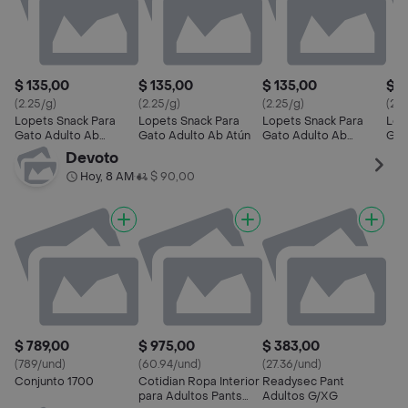
$ 135,00
$ 135,00
$ 135,00
$ 1
(2.25/g)
(2.25/g)
(2.25/g)
(2.2
Lopets Snack Para
Lopets Snack Para
Lopets Snack Para
Lop
Gato Adulto Ab
Gato Adulto Ab Atún
Gato Adulto Ab
Gat
Mariscos
Salmón
Devoto
Hoy, 8 AM
$ 90,00
•
$ 789,00
$ 975,00
$ 383,00
(789/und)
(60.94/und)
(27.36/und)
Conjunto 1700
Cotidian Ropa Interior
Readysec Pant
para Adultos Pants
Adultos G/XG