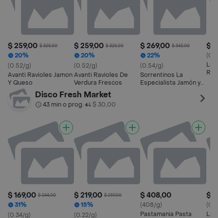
$ 259,00
$ 259,00
$ 269,00
$ 3
$ 325,00
$ 325,00
$ 343,00
20%
20%
22%
(0.
La E
(0.52/g)
(0.52/g)
(0.54/g)
Rav
Avanti Ravioles Jamon
Avanti Ravioles De
Sorrentinos La
Vac
Y Queso
Verdura Frescos
Especialista Jamón y
Queso
Disco Fresh Market
43 min o prog.
$ 30,00
•
$ 169,00
$ 219,00
$ 408,00
$ 1
$ 244,00
$ 259,00
31%
15%
(408/g)
(0.3
Pastamania Pasta
La 
(0.34/g)
(0.22/g)