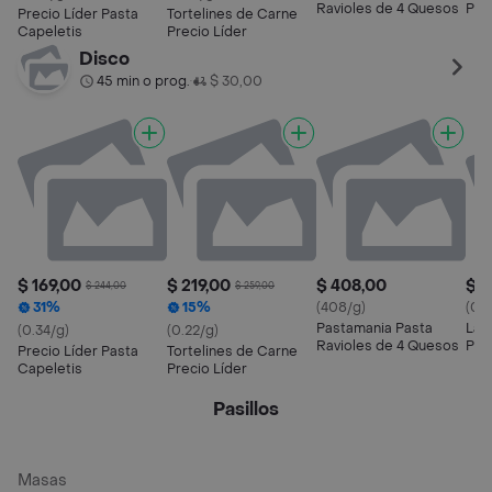
Ravioles de 4 Quesos
Pap
Precio Líder Pasta
Tortelines de Carne
Capeletis
Precio Líder
Disco
45 min o prog.
$ 30,00
•
$ 169,00
$ 219,00
$ 408,00
$ 1
$ 244,00
$ 259,00
31%
15%
(408/g)
(0.3
Pastamania Pasta
La 
(0.34/g)
(0.22/g)
Ravioles de 4 Quesos
Pap
Precio Líder Pasta
Tortelines de Carne
Capeletis
Precio Líder
Pasillos
Masas