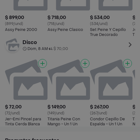
$ 899,00
$ 718,00
$ 534,00
$ 7
(899/und)
(718/und)
(534/und)
(72/
Assy Peine 2000
Assy Peine Clasico
Set Peine Y Cepillo
Jer
True Decorado
Tin
Disco
Dom, 8 AM
$ 70,00
•
$ 72,00
$ 149,00
$ 267,00
$ 3
(72/und)
(149/und)
(267/und)
(35
Jer-Emi Pincel para
Titania Peine Con
Condor Cepillo De
Tita
Tinta Cerda Blanca
Mango - Un 1 Un
Espalda - Un 1 Un
Neu