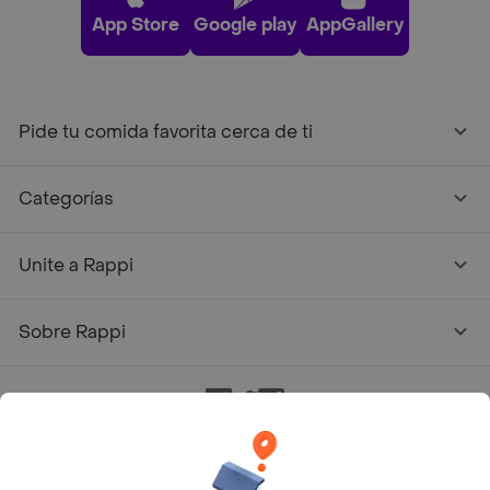
App Store
Google play
AppGallery
Pide tu comida favorita cerca de ti
Categorías
Unite a Rappi
Sobre Rappi
Facebook
Twitter
Instagram
©
2026
Rappi Inc. All rights reserved.