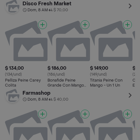
Nice View
Carey
Disco Fresh Market
Dom, 8 AM
$ 70,00
•
$ 134,00
$ 186,00
$ 149,00
$ 2
(134/und)
(186/und)
(149/und)
(23
Pelliza Peine Carey
Bonafide Peine
Titania Peine Con
Cep
Colita
Grande Con Mango
Mango - Un 1 Un
Ese
Carey
Go
Farmashop
Dom, 8 AM
$ 40,00
•