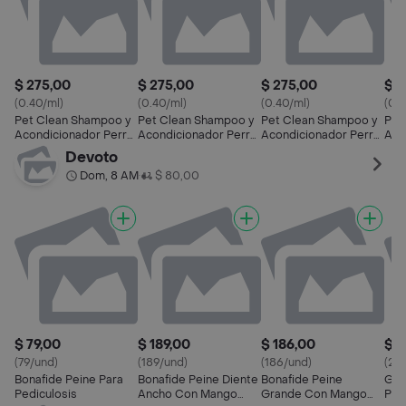
$ 275,00
$ 275,00
$ 275,00
$ 2
(0.40/ml)
(0.40/ml)
(0.40/ml)
(0.4
Pet Clean Shampoo y
Pet Clean Shampoo y
Pet Clean Shampoo y
Pet
Acondicionador Perro
Acondicionador Perro
Acondicionador Perro
Aco
Pelo Oscuro 700 mL
5 en 1 700 mL
Pelo Claro 700 mL
Ph 
Devoto
Dom, 8 AM
$ 80,00
•
$ 79,00
$ 189,00
$ 186,00
$ 2
(79/und)
(189/und)
(186/und)
(25
Bonafide Peine Para
Bonafide Peine Diente
Bonafide Peine
Goo
Pediculosis
Ancho Con Mango
Grande Con Mango
Para