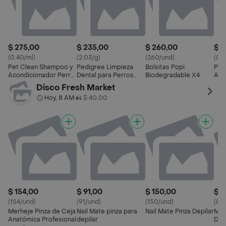
$ 275,00
$ 235,00
$ 260,00
$ 2
(0.40/ml)
(2.03/g)
(260/und)
(0.4
Pet Clean Shampoo y
Pedigree Limpieza
Bolsitas Popi
Pet
Acondicionador Perro
Dental para Perros
Biodegradable X4
Aco
Pelo Oscuro 700 mL
Raza Grande
Pel
Disco Fresh Market
Hoy, 8 AM
$ 40,00
•
$ 154,00
$ 91,00
$ 150,00
$ 1
(154/und)
(91/und)
(150/und)
(80
Merheje Pinza de Ceja
Nail Mate pinza para
Nail Mate Pinza Depilar
Mer
Anatómica Profesional
depilar
De C