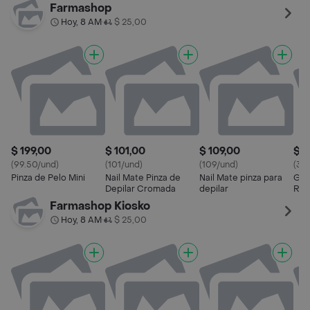
Farmashop
Hoy, 8 AM
$ 25,00
•
$ 199,00
$ 101,00
$ 109,00
$ 3
(99.50/und)
(101/und)
(109/und)
(36
Pinza de Pelo Mini
Nail Mate Pinza de
Nail Mate pinza para
Gos
Depilar Cromada
depilar
Rec
Farmashop Kiosko
Hoy, 8 AM
$ 25,00
•