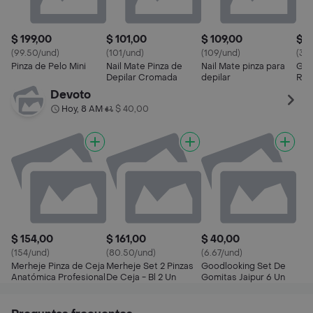
$ 199,00
$ 101,00
$ 109,00
$ 3
(99.50/und)
(101/und)
(109/und)
(36
Pinza de Pelo Mini
Nail Mate Pinza de
Nail Mate pinza para
Gos
Depilar Cromada
depilar
Rec
Devoto
Hoy, 8 AM
$ 40,00
•
$ 154,00
$ 161,00
$ 40,00
(154/und)
(80.50/und)
(6.67/und)
Merheje Pinza de Ceja
Merheje Set 2 Pinzas
Goodlooking Set De
Anatómica Profesional
De Ceja - Bl 2 Un
Gomitas Jaipur 6 Un