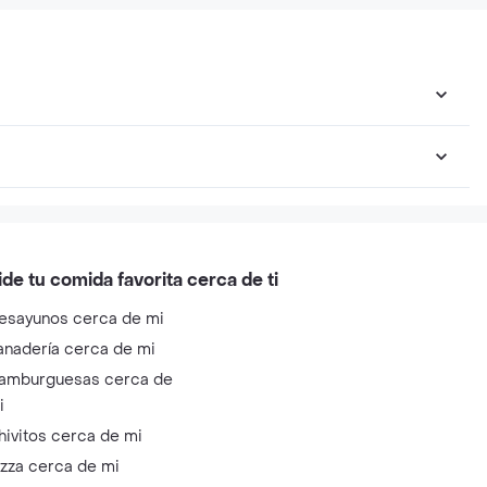
arne
Baby Pre Neutered
Medianas
Kitten Pollo
ide tu comida favorita cerca de ti
esayunos cerca de mi
anadería cerca de mi
amburguesas cerca de
i
hivitos cerca de mi
izza cerca de mi