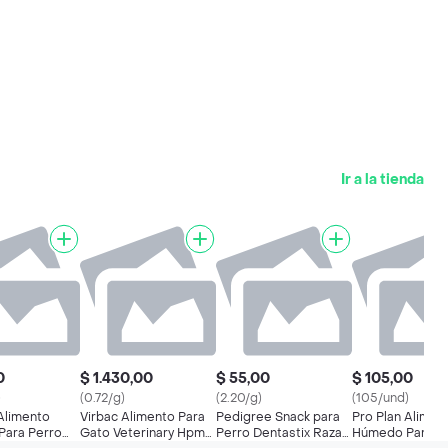
Ir a la tienda
0
$ 1.430,00
$ 55,00
$ 105,00
)
(0.72/g)
(2.20/g)
(105/und)
 Alimento
Virbac Alimento Para
Pedigree Snack para
Pro Plan Alimen
ara Perro
Gato Veterinary Hpm
Perro Dentastix Razas
Húmedo Para G