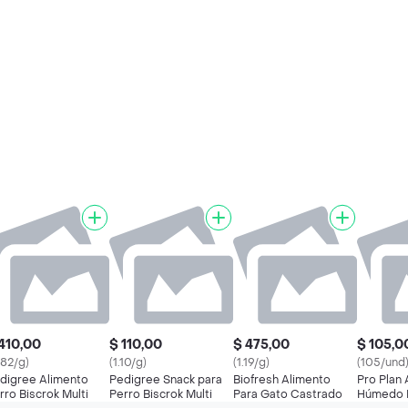
410,00
$ 110,00
$ 475,00
$ 105,0
.82/g)
(1.10/g)
(1.19/g)
(105/und
digree Alimento
Pedigree Snack para
Biofresh Alimento
Pro Plan
rro Biscrok Multi
Perro Biscrok Multi
Para Gato Castrado
Húmedo P