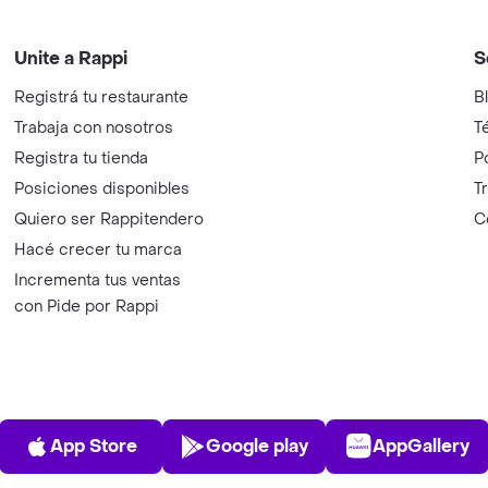
Unite a Rappi
S
Registrá tu restaurante
B
Trabaja con nosotros
T
Registra tu tienda
P
Posiciones disponibles
T
Quiero ser Rappitendero
C
Hacé crecer tu marca
Incrementa tus ventas
con Pide por Rappi
App Store
Play Store
AppGalle
App Store
Google play
AppGallery