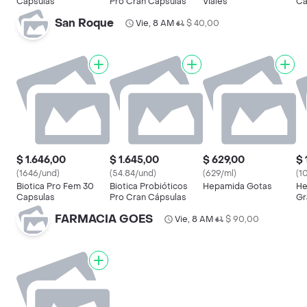
Capsulas
Pro Cran Cápsulas
Viales
Ca
San Roque
Vie, 8 AM
$ 40,00
•
$ 1.646,00
$ 1.645,00
$ 629,00
$ 
(1646/und)
(54.84/und)
(629/ml)
(1
Biotica Pro Fem 30
Biotica Probióticos
Hepamida Gotas
He
Capsulas
Pro Cran Cápsulas
Gr
FARMACIA GOES
Vie, 8 AM
$ 90,00
•