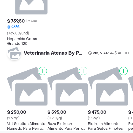
$ 739,50
$ 986,00
25%
(739.50/und)
Hepamida Gotas
Grande 120
Veterinaria Atenas By Palermo
Vie, 9 AM
$ 40,00
•
$ 250,00
$ 595,00
$ 475,00
$ 
(1.67/g)
(0.60/g)
(1.19/g)
(0
Vet Solution Alimento
Raza Biofresh
Biofresh Alimento
Pe
Humedo Para Perro
Alimento Para Perro
Para Gatos Filhotes
pe