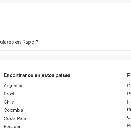
Adulto C
ulares en Rappi?
Encontranos en estos países
P
Argentina
D
Brasil
P
Chile
H
m
Colombia
C
Costa Rica
P
Ecuador