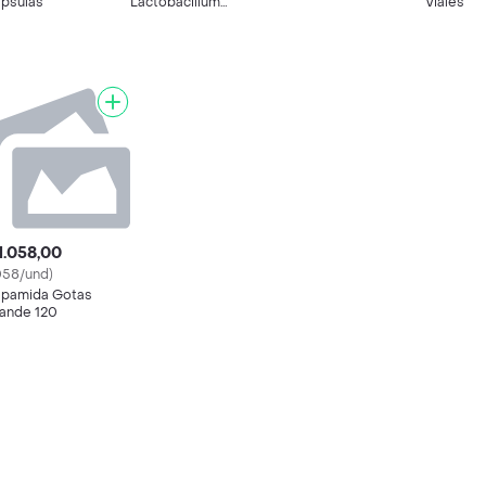
psulas
Lactobacillum
Viales
Rhamnosus
1.058,00
058/und)
pamida Gotas
ande 120