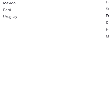
H
México
S
Perú
E
Uruguay
D
H
M