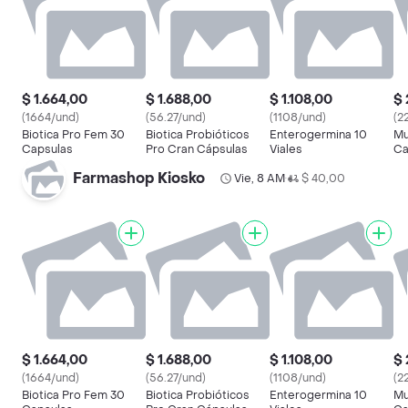
$ 1.664,00
$ 1.688,00
$ 1.108,00
$ 
(1664/und)
(56.27/und)
(1108/und)
(2
Biotica Pro Fem 30
Biotica Probióticos
Enterogermina 10
Mu
Capsulas
Pro Cran Cápsulas
Viales
Ca
Farmashop Kiosko
Vie, 8 AM
$ 40,00
•
$ 1.664,00
$ 1.688,00
$ 1.108,00
$ 
(1664/und)
(56.27/und)
(1108/und)
(2
Biotica Pro Fem 30
Biotica Probióticos
Enterogermina 10
Mu