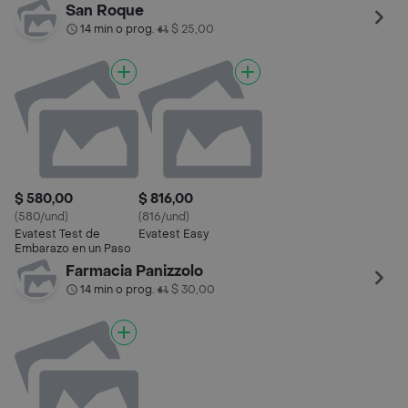
San Roque
14 min o prog.
$ 25,00
•
$ 580,00
$ 816,00
(580/und)
(816/und)
Evatest Test de
Evatest Easy
Embarazo en un Paso
Farmacia Panizzolo
14 min o prog.
$ 30,00
•