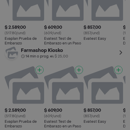
$ 2.589,00
$ 609,00
$ 857,00
$ 1
(517.80/und)
(609/und)
(857/und)
(121
Evaplan Prueba de
Evatest Test de
Evatest Easy
Eva
Embarazo
Embarazo en un Paso
Digi
Farmashop Kiosko
14 min o prog.
$ 25,00
•
$ 2.589,00
$ 609,00
$ 857,00
$ 1
(517.80/und)
(609/und)
(857/und)
(121
Evaplan Prueba de
Evatest Test de
Evatest Easy
Eva
Embarazo
Embarazo en un Paso
Digi