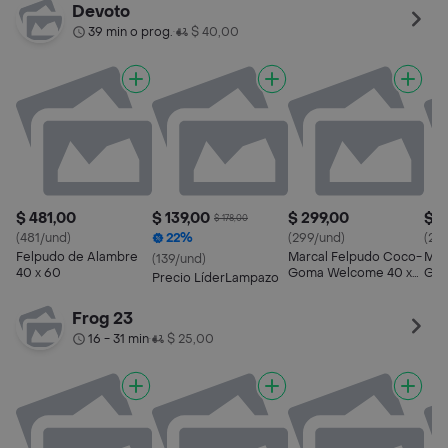
Devoto
39 min o prog.
$ 40,00
•
$ 481,00
$ 139,00
$ 299,00
$ 2
$ 178,00
(481/und)
22%
(299/und)
(29
Felpudo de Alambre
Marcal Felpudo Coco-
Mar
(139/und)
40 x 60
Goma Welcome 40 x
Gom
Precio LíderLampazo
60
60
Frog 23
16 - 31 min
$ 25,00
•