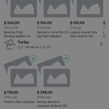
$ 260,00
$ 150,00
$ 135,00
$ 1
(260/und)
(150/und)
(2.25/g)
(2.2
Bolsitas Popi
Sanitario Care Pet 2,5
Lopets Snack Para
Lop
Biodegradable X4
Kg Pelet Madera
Gato Adulto Ab
Gat
Mariscos
Turbo
7 - 10 min
$ 30,00
•
$ 178,00
$ 298,00
(178/und)
(298/und)
Precio LíderLampazo
Noviça Bettanin
Lampazo Ballena 125