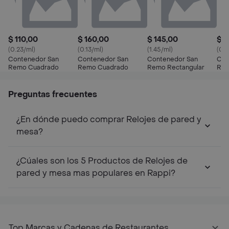
$ 110,00
$ 160,00
$ 145,00
$ 2
(0.23/ml)
(0.13/ml)
(1.45/ml)
(0.1
Contenedor San
Contenedor San
Contenedor San
Con
Remo Cuadrado
Remo Cuadrado
Remo Rectangular
Rem
Preguntas frecuentes
¿En dónde puedo comprar Relojes de pared y
mesa?
¿Cúales son los 5 Productos de Relojes de
pared y mesa mas populares en Rappi?
Top Marcas y Cadenas de Restaurantes