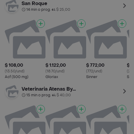
San Roque
14 min o prog.
$ 25,00
•
$ 108,00
$ 1.122,00
$ 772,00
$ 6
(13.50/und)
(18.70/und)
(772/und)
(25.
Acf (500 mg)
Gloriax
Sinner
Sed
Veterinaria Atenas By Palermo
15 min o prog.
$ 40,00
•