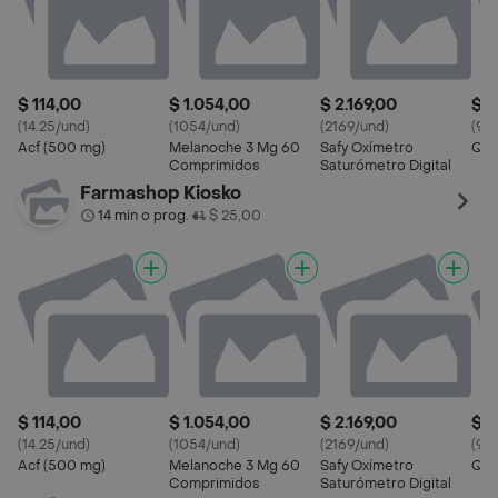
$ 114,00
$ 1.054,00
$ 2.169,00
$ 9
(14.25/und)
(1054/und)
(2169/und)
(99
Acf (500 mg)
Melanoche 3 Mg 60
Safy Oxímetro
Qui
Comprimidos
Saturómetro Digital
Farmashop Kiosko
14 min o prog.
$ 25,00
•
$ 114,00
$ 1.054,00
$ 2.169,00
$ 9
(14.25/und)
(1054/und)
(2169/und)
(99
Acf (500 mg)
Melanoche 3 Mg 60
Safy Oxímetro
Qui
Comprimidos
Saturómetro Digital