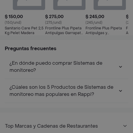
$ 150,00
$ 275,00
$ 245,00
$ 2
(150/und)
(275/und)
(245/und)
(22
Sanitario Care Pet 2,5
Frontline Plus Pipeta
Frontline Plus Pipeta
Fron
Kg Pelet Madera
Antipulgas Garrapatas
Antipulgas y
Ant
Perros (10 a 20 Kg)
Garrapatas Perros (2 a
Gar
10 Kg)
Preguntas frecuentes
¿En dónde puedo comprar Sistemas de
monitoreo?
¿Cúales son los 5 Productos de Sistemas de
monitoreo mas populares en Rappi?
Top Marcas y Cadenas de Restaurantes