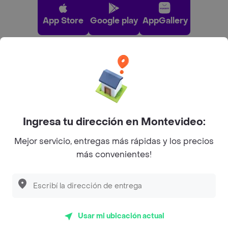
App Store
Google play
AppGallery
Pide tu comida favorita cerca de ti
Categorías
Ingresa tu dirección en Montevideo:
Unite a Rappi
Mejor servicio, entregas más rápidas y los precios
más convenientes!
Sobre Rappi
Facebook
Twitter
Instagram
Usar mi ubicación actual
©
2026
Rappi Inc. All rights reserved.