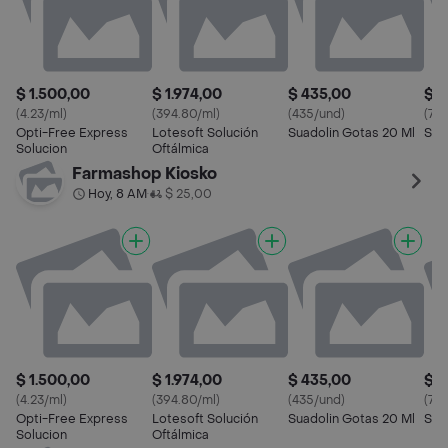
$ 1.500,00
$ 1.974,00
$ 435,00
$ 7
(4.23/ml)
(394.80/ml)
(435/und)
(76.
Opti-Free Express
Lotesoft Solución
Suadolin Gotas 20 Ml
Sop
Solucion
Oftálmica
Farmashop Kiosko
Hoy, 8 AM
$ 25,00
•
$ 1.500,00
$ 1.974,00
$ 435,00
$ 7
(4.23/ml)
(394.80/ml)
(435/und)
(76.
Opti-Free Express
Lotesoft Solución
Suadolin Gotas 20 Ml
Sop
Solucion
Oftálmica