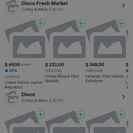
Disco Fresh Market
Hoy, 8 AM
$ 40,00
•
$ 69,00
$ 232,00
$ 348,00
$ 9
$ 92,00
25%
(232/und)
(348/und)
1
Crivea Bloque Para
Lampazo Para Vidrios
(0.14/ml)
(0.1
Mochila
Esfrebom
Limpia Vidrios Jupiter
Lim
Repuesto
Jup
Disco
Hoy, 8 AM
$ 30,00
•