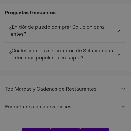
Raza Grande
Gatos De Más De 4
Perros de Hasta 5
Per
Kilos 1 U
Kilos
Kilo
Preguntas frecuentes
¿En dónde puedo comprar Solucion para
lentes?
¿Cúales son los 5 Productos de Solucion para
lentes mas populares en Rappi?
Top Marcas y Cadenas de Restaurantes
Encontranos en estos países