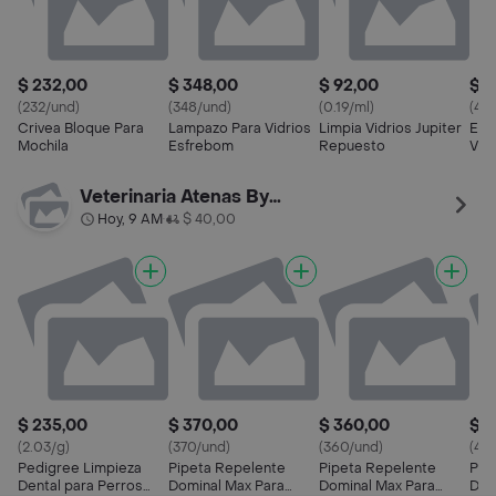
$ 232,00
$ 348,00
$ 92,00
$ 4
(232/und)
(348/und)
(0.19/ml)
(41
Crivea Bloque Para
Lampazo Para Vidrios
Limpia Vidrios Jupiter
Efe
Mochila
Esfrebom
Repuesto
Vidr
Veterinaria Atenas By Palermo
Hoy, 9 AM
$ 40,00
•
$ 235,00
$ 370,00
$ 360,00
$ 4
(2.03/g)
(370/und)
(360/und)
(42
Pedigree Limpieza
Pipeta Repelente
Pipeta Repelente
Pip
Dental para Perros
Dominal Max Para
Dominal Max Para
Dom