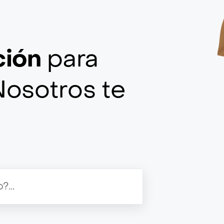
ción
para
Nosotros te