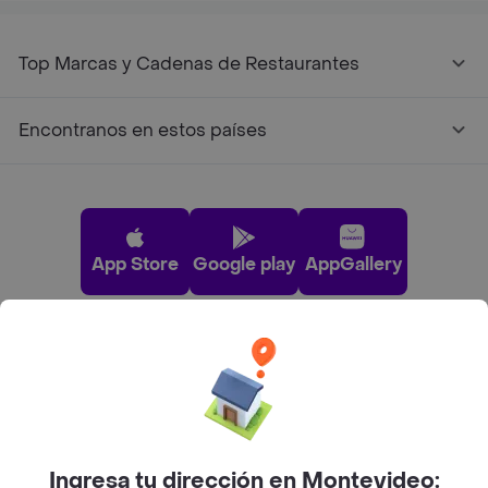
Top Marcas y Cadenas de Restaurantes
Encontranos en estos países
App Store
Google play
AppGallery
Pide tu comida favorita cerca de ti
Categorías
Ingresa tu dirección en Montevideo: