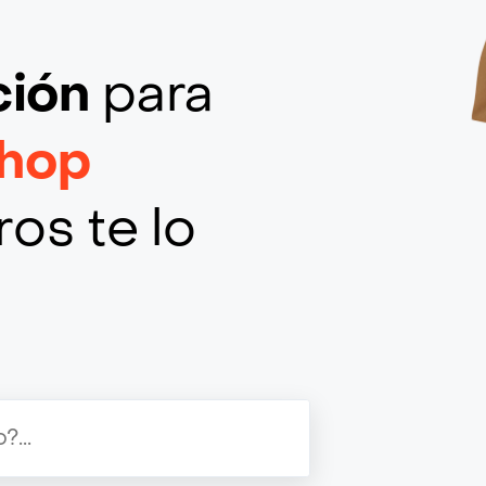
ción
para
hop
os te lo