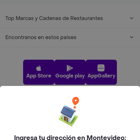
Top Marcas y Cadenas de Restaurantes
Encontranos en estos países
App Store
Google play
AppGallery
Pide tu comida favorita cerca de ti
Categorías
Ingresa tu dirección en Montevideo: